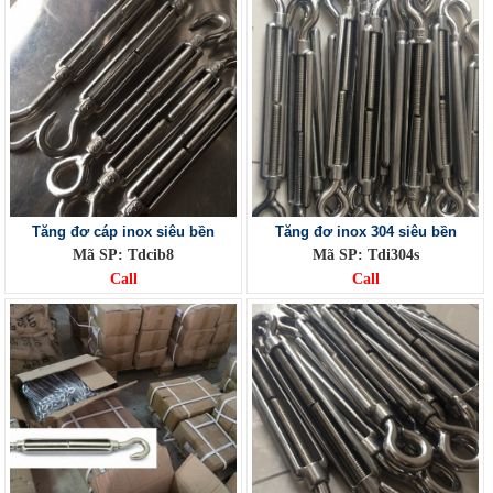
Tăng đơ cáp inox siêu bền
Tăng đơ inox 304 siêu bền
Mã SP: Tdcib8
Mã SP: Tdi304s
Call
Call