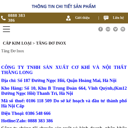
0888 383
Giới thiệu
|
Liên hệ
386
CÁP KIM LOẠI > TĂNG ĐƠ INOX
Tăng Đơ Inox
CÔNG TY TNHH SẢN XUẤT CƠ KHÍ VÀ NỘI THẤT
THĂNG LONG
Địa chỉ: Số 187 Đường Ngọc Hồi, Quận Hoàng Mai, Hà Nội
Kho Hàng: Số 10, Khu B Trung Đoàn 664, Vĩnh Quỳnh,(Km12
Đường Ngọc Hồi) Thanh Trì, Hà Nội
Mã số thuế: 0106 118 509 Do sở kế hoạch và đầu tư thành phố
Hà Nội Cấp
Điện Thoại: 0386 548 666
Hotline/Zalo: 0888 383 386