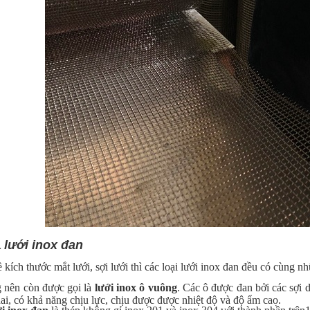
a
lưới inox đan
 kích thước mắt lưới, sợi lưới thì các loại lưới inox đan đều có cùng 
g nên còn được gọi là
lưới inox ô vuông
. Các ô được đan bởi các sợi 
dai, có khả năng chịu lực, chịu được được nhiệt độ và độ ẩm cao.