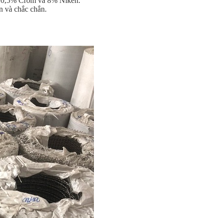
ên10,5% Crom và 8% Niken.
n và chắc chắn.