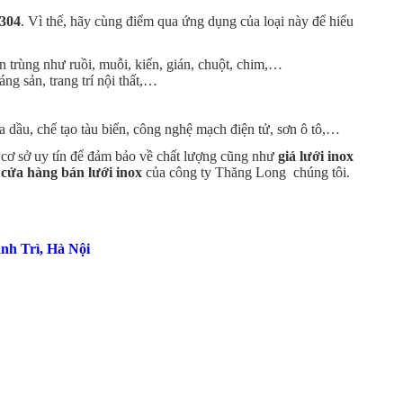
 304
. Vì thế, hãy cùng điểm qua ứng dụng của loại này để hiểu
n trùng như ruồi, muỗi, kiến, gián, chuột, chim,…
g sản, trang trí nội thất,…
dầu, chế tạo tàu biển, công nghệ mạch điện tử, sơn ô tô,…
c cơ sở uy tín để đảm bảo về chất lượng cũng như
giá
lưới inox
i
cửa hàng bán lưới inox
của công ty Thăng Long chúng tôi.
nh Trì, Hà Nội