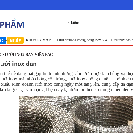
ox 304
Lưới inox Miền Bắc
KHUYẾN MẠI:
Lưới đỡ bông chống nóng inox 304
Lưới inox đan ô 1.5cm
 > LƯỚI INOX ĐAN MIỀN BẮC
lưới inox đan
ó thể dễ dàng bắt gặp hình ảnh những tấm lưới được làm bằng vật liệu 
x, lưới inox mắt nhỏ chống côn trùng, lưới inox chống chuột,… ở nhiều 
n xuất, kinh doanh lưới inox cũng ngày một tăng lên, cung cấp đa d
đa
n
là gì? Tại sao loại vật liệu này lại được ưu tiên sử dụng nhiều đến 