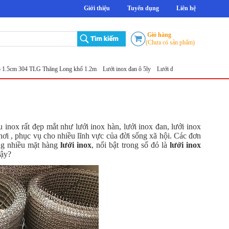
Giới thiệu
Tuyển dụng
Liên hệ
Giỏ hàng
(Chưa có sản phẩm)
 304 TLG Thăng Long khổ 1.2m
Lưới inox đan ô 5ly
Lưới đục lỗ tròn
Sản xuất lưới inox 
inox rất đẹp mắt như lưới inox hàn, lưới inox đan, lưới inox
nơi , phục vụ cho nhiều lĩnh vực của đời sống xã hội. Các đơn
ạng nhiều mặt hàng
lưới
inox
, nổi bật trong số đó là
lưới inox
vậy?