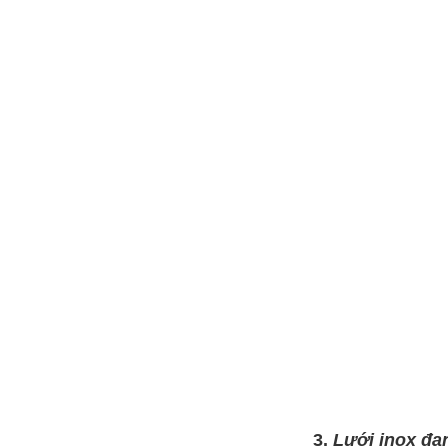
Lưới inox Miền Bắc
Mã SP: LIOXda1
Call
Lưới đỡ bông chống nóng inox
304
Mã SP: Linoxchongnong1010304
Call
3.
Lưới inox đa