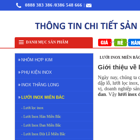
0888 383 386
/0386 548 666
|
Nhôm cuộn cắt lẻ
Nhôm cuộn A1050
Nhôm bảo ôn cuộn mỏng A1050
Lưới in
DANH MỤC SẢN PHẨM
LƯỚI INOX MIỀN BẮC
NHÔM HỢP KIM
Giới thiệu về 
PHỤ KIỆN INOX
Ngày nay, chúng ta c
dập lỗ, lưới lọc ino
INOX THĂNG LONG
vị, doanh nghiệp sả
đan
. Vậy
lưới inox 
LƯỚI INOX MIỀN BẮC
- Lưới lọc inox
- Lưới Inox Hàn Miền Bắc
- Lưới Inox Đan Miền Bắc
- Lưới Inox Đột Lỗ Miền Bắc