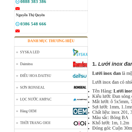
0888 383 386
Nguyễn Thị Quyên
0386 548 666
DANH MỤC THƯƠNG HIỆU
SYSKA LED
1.
Lưới inox đa
Daimitsu
Lưới inox đan
là mộ
ĐIÊU HOA DAITSU
Lưới inox đan có nhiề
SƠN RONSEAL
Tên Hàng:
Lưới ino
Kiểu lưới: Đan sóng
LỌC NƯỚC AMPAC
Mắt lưới: ô 5x5mm
Sợi lưới: 1mm, 1.1
Hàng OEM
Chất liệu: inox 201, 
Màu sắc: Bóng BA
Khổ lưới: 1m, 1.2m
THỜI TRANG OIOI
Đóng gói: Cuộn 30m