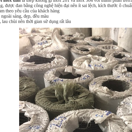
ới inox đan
là thép không gỉ inox 201 và inox 304 với thành phần tr
g, được đan bằng công nghệ hiện đại nên ít sai lệch, kích thước ô chuẩ
làm theo yêu cầu của khách hàng
 ngoài sáng, đẹp, đều màu
 lau chùi nên thời gian sử dụng rất lâu