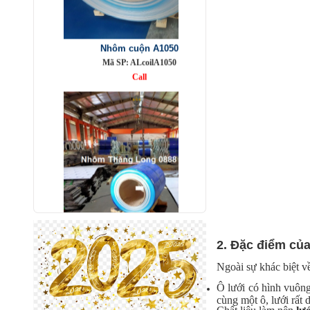
Nhôm cuộn A1050
Mã SP: ALcoilA1050
Call
Nhôm bảo ôn cuộn mỏng A1050
Mã SP: AbaoonA1050
2. Đặc điểm củ
Call
Ngoài sự khác biệt về
Ô lưới có hình vuôn
cùng một ô, lưới rất 