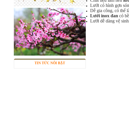
Chất liệu làm nên
lư
Lưới có hình gợn són
Dễ gia công, có thể 
Lưới inox đan
có bề
Lưới dễ dàng vệ sinh,
Lưới inox 304
Mã SP: LIox304data12
TIN TỨC NỔI BẬT
Call