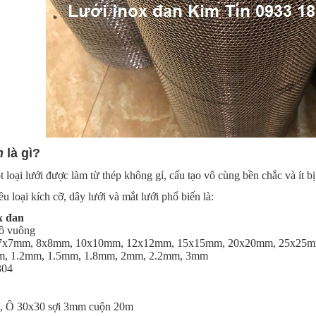
n
là gì?
t loại lưới được làm từ thép không gỉ, cấu tạo vô cùng bền chắc và ít b
u loại kích cỡ, dây lưới và mắt lưới phổ biến là:
x đan
 ô vuông
, 7x7mm, 8x8mm, 10x10mm, 12x12mm, 15x15mm, 20x20mm, 25x25
mm, 1.2mm, 1.5mm, 1.8mm, 2mm, 2.2mm, 3mm
304
, Ô 30x30 sợi 3mm cuộn 20m