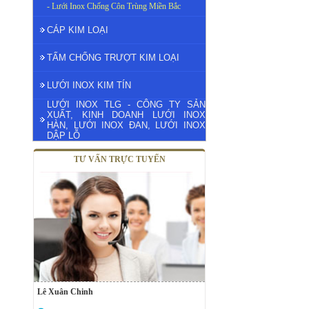
- Lưới Inox Chống Côn Trùng Miền Bắc
CÁP KIM LOẠI
TẤM CHỐNG TRƯỢT KIM LOẠI
LƯỚI INOX KIM TÍN
LƯỚI INOX TLG - CÔNG TY SẢN
XUẤT, KINH DOANH LƯỚI INOX
HÀN, LƯỚI INOX ĐAN, LƯỚI INOX
DẬP LỖ
TƯ VẤN TRỰC TUYẾN
Lê Xuân Chinh