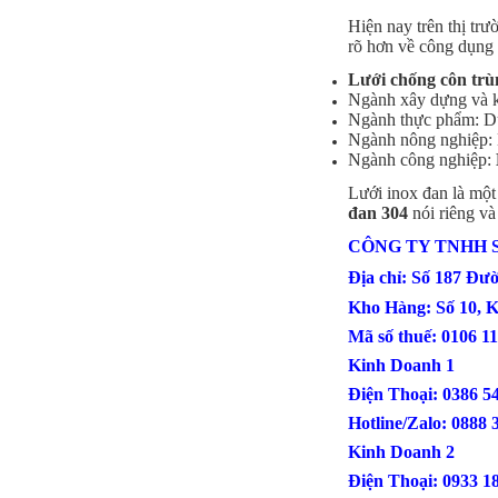
Hiện nay trên thị trư
rõ hơn về công dụng 
Lưới chống côn trùn
Ngành xây dựng và kh
Ngành thực phẩm: Dù
Ngành nông nghiệp: Lọ
Ngành công nghiệp:
Lưới inox đan là một
đan 304
nói riêng và
CÔNG TY TNHH 
Lưới inox đan ô 1.5cm 304 TLG
Thăng Long khổ 1.2m
Địa chỉ: Số 187 Đư
Mã SP: TLG031.5cm72-304
Kho Hàng: Số 10, 
Call
Mã số thuế: 0106 1
Kinh Doanh 1
Điện Thoại: 
Hotline/Zalo: 0888 
Kinh Doanh 2
Điện Thoại: 