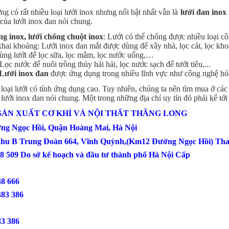
ờng có rất nhiều loại lưới inox nhưng nổi bật nhất vẫn là
lưới đan inox
của lưới inox đan nói chung.
g inox, lưới chống chuột inox
: Lưới có thể chống được nhiều loại cô
ai khoáng: Lưới inox đan mắt được dùng để xây nhà, lọc cát, lọc khoán
ng lưới để lọc sữa, lọc mắm, lọc nước uống,…
c nước để nuôi trồng thủy hải hải, lọc nước sạch để tưới tiêu,...
Lưới inox đan
được ứng dụng trong nhiều lĩnh vực như công nghệ hóa 
 loại lưới có tính ứng dụng cao. Tuy nhiên, chúng ta nên tìm mua ở cá
 lưới inox đan nói chung. Một trong những địa chỉ uy tín đó phải kể tớ
SẢN XUẤT CƠ KHÍ VÀ NỘI THẤT THĂNG LONG
ờng Ngọc Hồi, Quận Hoàng Mai, Hà Nội
Khu B Trung Đoàn 664, Vĩnh Quỳnh,(Km12 Đường Ngọc Hồi) Tha
18 509 Do sở kế hoạch và đầu tư thành phố Hà Nội Cấp
0386 548 666
383 386
0933 183 386