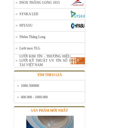
INOX THĂNG LONG 1015
SYSKA LED
HIYASU
Nhôm Thăng Long
Nhôm cuộn cắt lẻ
Lưới inox TLG
Mã SP: AcuonceYC
Call
LƯỚI KIM TÍN - THƯƠNG HIỆU
LƯỚI KỸ THUẬT UY TÍN SỐ 1
TẠI VIỆT NAM
TÌM THEO GIÁ
1000-500000
600.000 - 1000.000
SẢN PHẨM MỚI NHẤT