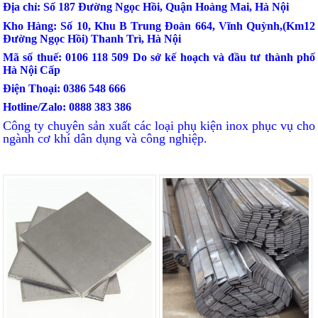
Địa chỉ: Số 187 Đường Ngọc Hồi, Quận Hoàng Mai, Hà Nội
Kho Hàng: Số 10, Khu B Trung Đoàn 664, Vĩnh Quỳnh,(Km12
Đường Ngọc Hồi) Thanh Trì, Hà Nội
Mã số thuế: 0106 118 509 Do sở kế hoạch và đầu tư thành phố
Hà Nội Cấp
Điện Thoại: 0386 548 666
Hotline/Zalo: 0888 383 386
Công ty chuyên sản xuất các loại phụ kiện inox phục vụ cho
ngành cơ khí dân dụng và công nghiệp.