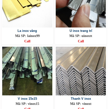
La inox vàng
U inox trang trí
Mã SP: lainox99
Mã SP: uinoxtt
Call
Call
V inox 15x15
Thanh V inox
Mã SP: vinox15
Mã SP: vinoxt