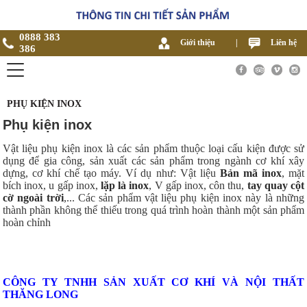
0888 383
Giới thiệu
|
Liên hệ
386
PHỤ KIỆN INOX
Phụ kiện inox
Vật liệu phụ kiện inox là các sản phẩm thuộc loại cấu kiện được sử
dụng để gia công, sản xuất các sản phẩm trong ngành cơ khí xây
dựng, cơ khí chế tạo máy. Ví dụ như: Vật liệu
Bản mã inox
, mặt
bích inox, u gấp inox,
lặp là inox
, V gấp inox, côn thu,
tay quay cột
cờ ngoài trời
,... Các sản phẩm vật liệu phụ kiện inox này là những
thành phần không thể thiếu trong quá trình hoàn thành một sản phẩm
hoàn chỉnh
CÔNG TY TNHH SẢN XUẤT CƠ KHÍ VÀ NỘI THẤT
THĂNG LONG