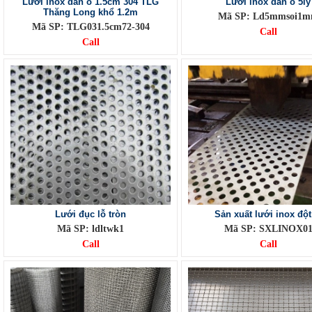
Lưới inox đan ô 1.5cm 304 TLG
Lưới inox đan ô 5ly
Thăng Long khổ 1.2m
Mã SP: Ld5mmsoi1
Mã SP: TLG031.5cm72-304
Call
Call
Lưới đục lỗ tròn
Sản xuất lưới inox đột
Mã SP: ldltwk1
Mã SP: SXLINOX0
Call
Call