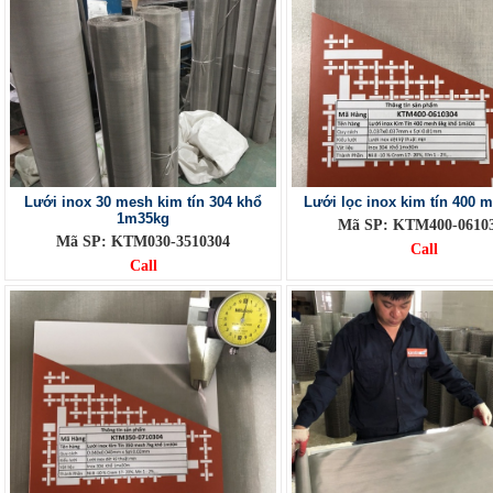
Lưới inox 30 mesh kim tín 304 khổ
Lưới lọc inox kim tín 400 
1m35kg
Mã SP: KTM400-0610
Mã SP: KTM030-3510304
Call
Call