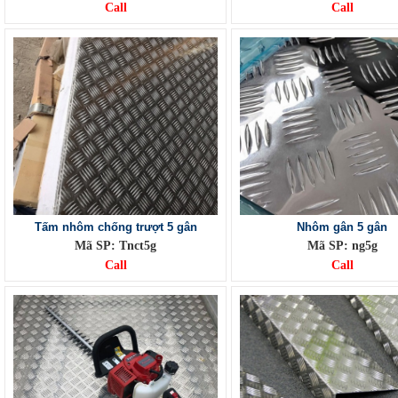
Call
Call
Tấm nhôm chống trượt 5 gân
Nhôm gân 5 gân
Mã SP: Tnct5g
Mã SP: ng5g
Call
Call