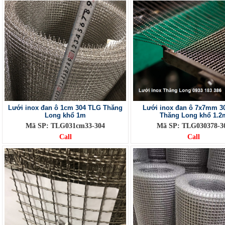
Lưới inox đan ô 1cm 304 TLG Thăng
Lưới inox đan ô 7x7mm 3
Long khổ 1m
Thăng Long khổ 1.2
Mã SP: TLG031cm33-304
Mã SP: TLG030378-3
Call
Call