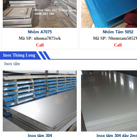
Nhôm A7075
Nhôm Tấm 5052
Mã SP: nhoma7075wk
Mã SP: Nhomtam505
Call
Call
Inox Thăng Long
Inox tấm
Inox tấm 304
Inox tấm 304 dày 2