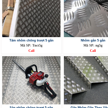
Tấm nhôm chống trượt 5 gân
Nhôm gân 5 gân
Mã SP: Tnct5g
Mã SP: ng5g
Call
Call
Sàn nhôm chống trượt 5 gân
Gấp Nhôm Gân Theo Yê