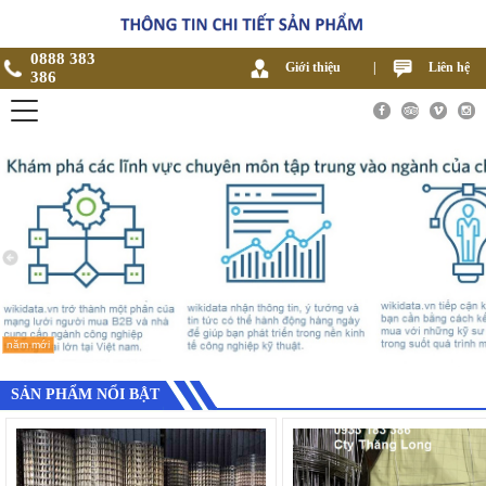
0888 383
Giới thiệu
|
Liên hệ
386
năm mới
SẢN PHẨM NỔI BẬT