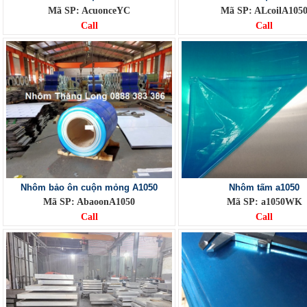
Mã SP: AcuonceYC
Mã SP: ALcoilA105
Call
Call
Nhôm bảo ôn cuộn mỏng A1050
Nhôm tấm a1050
Mã SP: AbaoonA1050
Mã SP: a1050WK
Call
Call