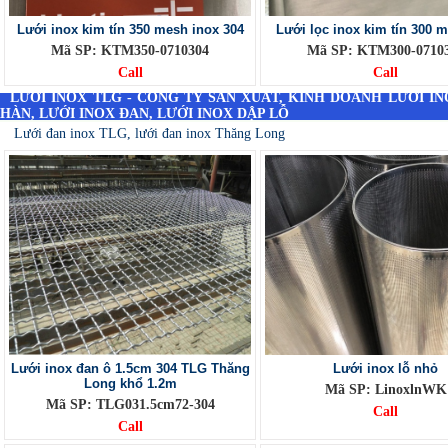
Lưới inox kim tín 350 mesh inox 304
Lưới lọc inox kim tín 300 
Mã SP: KTM350-0710304
Mã SP: KTM300-0710
Call
Call
LƯỚI INOX TLG - CÔNG TY SẢN XUẤT, KINH DOANH LƯỚI I
HÀN, LƯỚI INOX ĐAN, LƯỚI INOX DẬP LỖ
Lưới đan inox TLG, lưới đan inox Thăng Long
Lưới inox đan ô 1.5cm 304 TLG Thăng
Lưới inox lỗ nhỏ
Long khổ 1.2m
Mã SP: LinoxlnWK
Mã SP: TLG031.5cm72-304
Call
Call