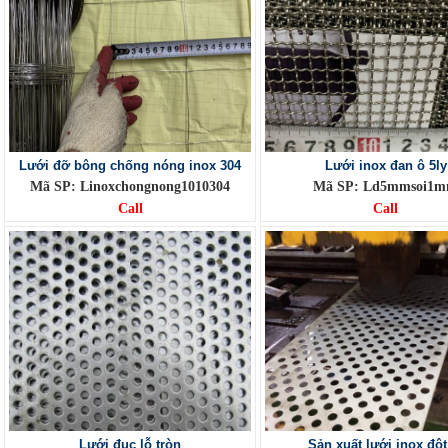
Lưới đỡ bông chống nóng inox 304
Lưới inox đan ô 5ly
Mã SP: Linoxchongnong1010304
Mã SP: Ld5mmsoi1
Call
Call
Lưới đục lỗ tròn
Sản xuất lưới inox đột