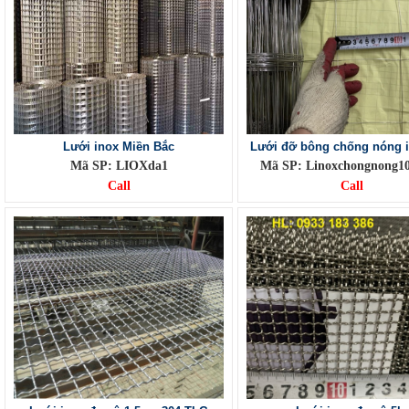
Lưới inox Miền Bắc
Lưới đỡ bông chống nóng i
Mã SP: LIOXda1
Mã SP: Linoxchongnong1
Call
Call