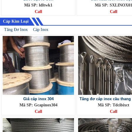
Mã SP: ldltwk1
Mã SP: SXLINOX0
Call
Call
Cáp Kim Loại
Tăng Đơ Inox
Cáp Inox
Giá cáp inox 304
Tăng đơ cáp inox cầu thang
Mã SP: Gcapinox304
Mã SP: Tdcibixct
Call
Call