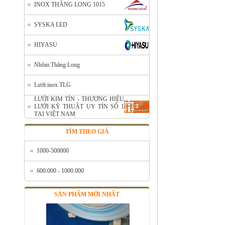
INOX THĂNG LONG 1015
SYSKA LED
HIYASU
Nhôm cuộn cắt lẻ
Nhôm Thăng Long
Mã SP: AcuonceYC
Call
Lưới inox TLG
LƯỚI KIM TÍN - THƯƠNG HIỆU
LƯỚI KỸ THUẬT UY TÍN SỐ 1
TẠI VIỆT NAM
TÌM THEO GIÁ
1000-500000
600.000 - 1000.000
SẢN PHẨM MỚI NHẤT
Nhôm cuộn A1050
Mã SP: ALcoilA1050