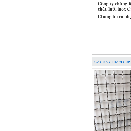
Công ty chúng tô
chất, lưới inox 
Chúng tôi có nh
Lưới inox đan ô 1.5cm 304 TLG
Thăng Long khổ 1.2m
CÁC SẢN PHẨM CÙN
Mã SP: TLG031.5cm72-304
Call