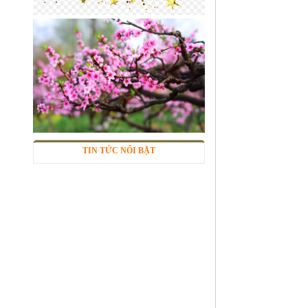
Lưới inox 304
Mã SP: LIox304data12
Call
TIN TỨC NỔI BẬT