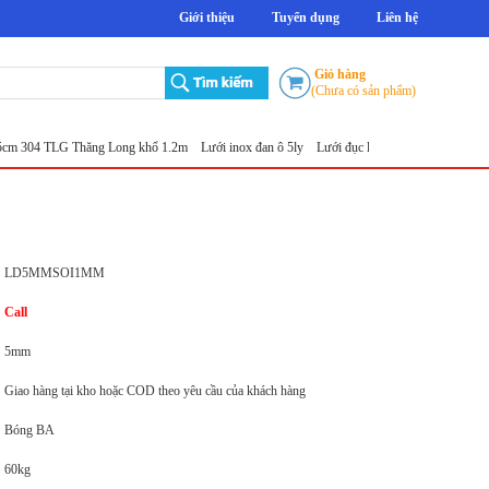
Giới thiệu
Tuyển dụng
Liên hệ
Giỏ hàng
(Chưa có sản phẩm)
4 TLG Thăng Long khổ 1.2m
Lưới inox đan ô 5ly
Lưới đục lỗ tròn
Sản xuất lưới inox đột 
LD5MMSOI1MM
Call
5mm
Giao hàng tại kho hoặc COD theo yêu cầu của khách hàng
Bóng BA
60kg