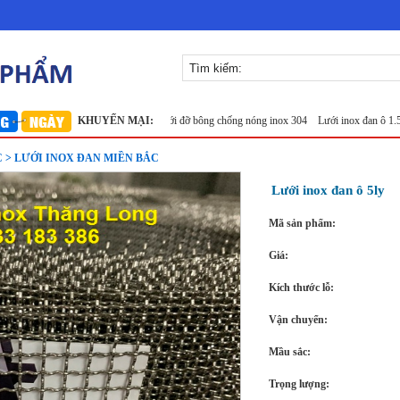
304
Lưới inox Miền Bắc
KHUYẾN MẠI:
Lưới đỡ bông chống nóng inox 304
Lưới inox đan ô 1.5cm 30
 > LƯỚI INOX ĐAN MIỀN BẮC
Lưới inox đan ô 5ly
Mã sản phẩm:
Giá:
Kích thước lỗ:
Vận chuyển:
Mầu sắc:
Trọng lượng: