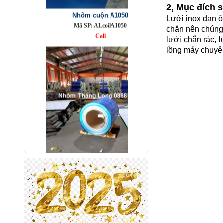
2, Mục đích 
Call
Lưới inox đan ô
chắn nên chúng 
lưới chắn rác, 
lồng máy chuyê
Nhôm bảo ôn cuộn mỏng A1050
Mã SP: AbaoonA1050
Call