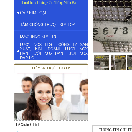
- Lưới Inox Chống Côn Trùng Miền Bắc
CÁP KIM LOẠI
TẤM CHỐNG TRƯỢT KIM LOẠI
LƯỚI INOX KIM TÍN
LƯỚI INOX TLG - CÔNG TY SẢN
XUẤT, KINH DOANH LƯỚI INOX
HÀN, LƯỚI INOX ĐAN, LƯỚI INOX
DẬP LỖ
TƯ VẤN TRỰC TUYẾN
Lê Xuân Chinh
THÔNG TIN CHI T