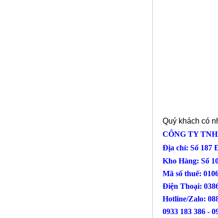
Lưới inox Miền Bắc
Mã SP: LIOXda1
Call
Quý khách có nh
CÔNG TY TNH
Địa chỉ: Số 187
Lưới đỡ bông chống nóng inox
304
Kho Hàng: Số 1
Mã SP: Linoxchongnong1010304
Mã số thuế: 010
Call
Điện Thoại
Hotline/Zalo: 08
0933 183 386 - 0