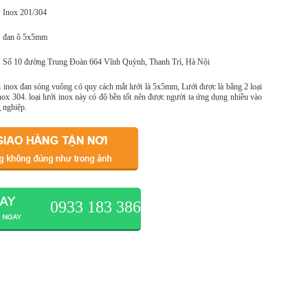
Inox 201/304
đan ô 5x5mm
Số 10 đường Trung Đoàn 664 Vĩnh Quỳnh, Thanh Trì, Hà Nội
ới inox đan sóng vuông có quy cách mắt lưới là 5x5mm, Lưới được là bằng 2 loại
inox 304. loại lưới inox này có độ bền tốt nên được người ta ứng dụng nhiều vào
 nghiệp.
0933 183 386