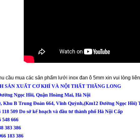
u cầu mua các sản phẩm lưới inox đan ô 5mm xin vui lòng liên
H SẢN XUẤT CƠ KHÍ VÀ NỘI THẤT THĂNG LONG
 Đường Ngọc Hồi, Quận Hoàng Mai, Hà Nội
0, Khu B Trung Đoàn 664, Vĩnh Quỳnh,(Km12 Đường Ngọc Hồi) T
6 118 509 Do sở kế hoạch và đầu tư thành phố Hà Nội Cấp
: 0386 548 666
88 383 386
966 183 386