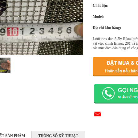
Chất liệu:
Model:
Địa chỉ kho hàng:
Lưới inox đan ô 5ly là loại lư
vật việc chính là inox 201 và 
các mục đích dân dụng và công
IẾT SẢN PHẨM
THÔNG SỐ KỸ THUẬT