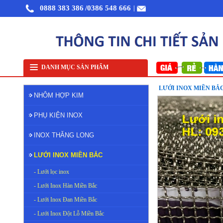
0888 383 386
/0386 548 666
|
Nhôm cuộn cắt lẻ
Nhôm cuộn A1050
Nhôm bảo ôn cuộn mỏng A1050
Lưới inox 
DANH MỤC SẢN PHẨM
LƯỚI INOX MIỀN BẮC
NHÔM HỢP KIM
PHỤ KIỆN INOX
INOX THĂNG LONG
LƯỚI INOX MIỀN BẮC
- Lưới lọc inox
- Lưới Inox Hàn Miền Bắc
- Lưới Inox Đan Miền Bắc
- Lưới Inox Đột Lỗ Miền Bắc