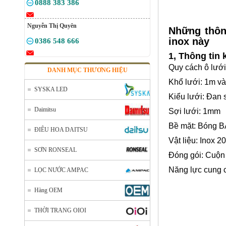
0888 383 386
Nguyễn Thị Quyên
Những thông
inox này
0386 548 666
1, Thông tin 
Quy cách ô lướ
DANH MỤC THƯƠNG HIỆU
Khổ lưới: 1m và
SYSKA LED
Kiểu lưới: Đan
Daimitsu
Sợi lưới: 1mm
Bề mặt: Bóng B
ĐIÊU HOA DAITSU
Vật liệu: Inox 2
SƠN RONSEAL
Đóng gói: Cuộn
Năng lực cung 
LỌC NƯỚC AMPAC
Hàng OEM
THỜI TRANG OIOI