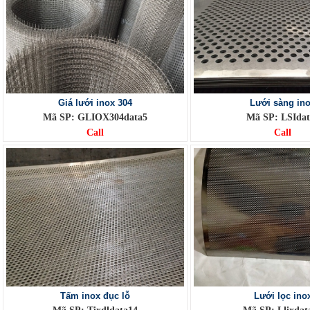
Giá lưới inox 304
Lưới sàng in
Mã SP: GLIOX304data5
Mã SP: LSIdat
Call
Call
Tấm inox đục lỗ
Lưới lọc ino