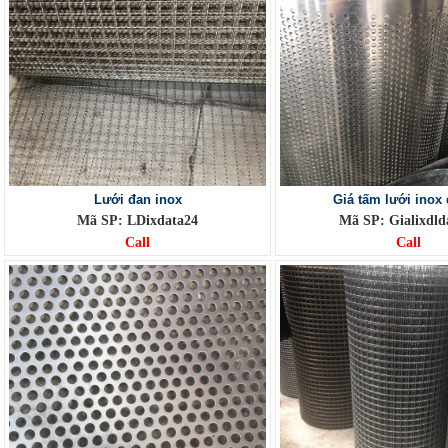
Lưới đan inox
Giá tấm lưới inox 
Mã SP: LDixdata24
Mã SP: Gialixdld
Call
Call