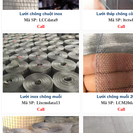
Lưới chống chuột inox
Lưới thép chống cô
Mã SP: LCCdata9
Mã SP: ltctw
Call
Call
Lưới inox chống muỗi
Lưới chống muỗi 2
Mã SP: Lixcmdata13
Mã SP: LCM20da
Call
Call