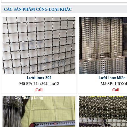
CÁC SẢN PHẨM CÙNG LOẠI KHÁC
Lưới inox 304
Lưới inox Miền
Mã SP: LIox304data12
Mã SP: LIOXd
Call
Call