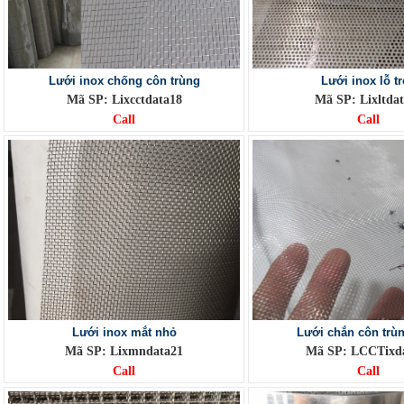
Lưới inox chống côn trùng
Lưới inox lỗ t
Mã SP: Lixcctdata18
Mã SP: Lixltda
Call
Call
Lưới inox mắt nhỏ
Lưới chắn côn trù
Mã SP: Lixmndata21
Mã SP: LCCTixd
Call
Call