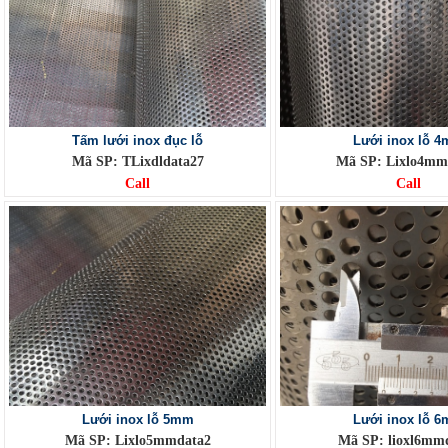
Tấm lưới inox đục lỗ
Lưới inox lỗ 
Mã SP: TLixdldata27
Mã SP: Lixlo4mm
Call
Call
Lưới inox lỗ 5mm
Lưới inox lỗ 
Mã SP: Lixlo5mmdata2
Mã SP: lioxl6mm