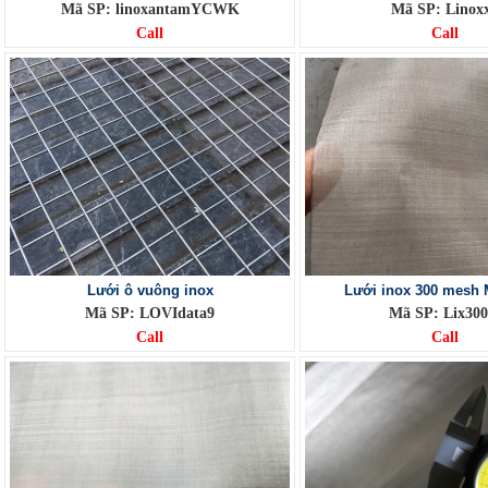
Mã SP: linoxantamYCWK
Mã SP: Linox
Call
Call
Lưới ô vuông inox
Lưới inox 300 mesh 
Mã SP: LOVIdata9
Mã SP: Lix30
Call
Call