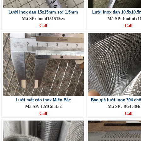
Lưới inox đan 15x15mm sợi 1.5mm
Lưới inox đan 10.5x10.
Mã SP: luoid151515sw
Mã SP: luoiinix
Call
Call
Lưới mắt cáo inox Miền Bắc
Báo giá lưới inox 304 ch
Mã SP: LMCdata2
Mã SP: BGL304d
Call
Call