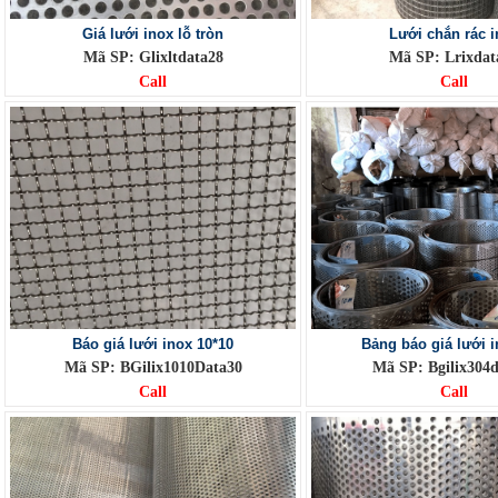
Giá lưới inox lỗ tròn
Lưới chắn rác i
Mã SP: Glixltdata28
Mã SP: Lrixdat
Call
Call
Báo giá lưới inox 10*10
Bảng báo giá lưới i
Mã SP: BGilix1010Data30
Mã SP: Bgilix304
Call
Call