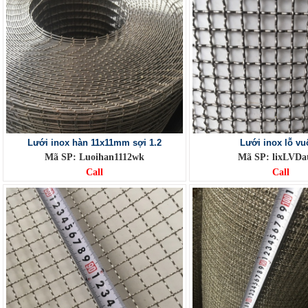
Lưới inox hàn 11x11mm sợi 1.2
Lưới inox lỗ v
Mã SP: Luoihan1112wk
Mã SP: lixLVDa
Call
Call