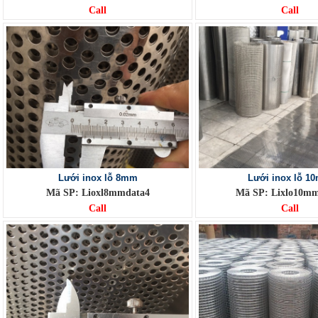
Call
Call
Lưới inox lỗ 8mm
Lưới inox lỗ 1
Mã SP: Lioxl8mmdata4
Mã SP: Lixlo10m
Call
Call