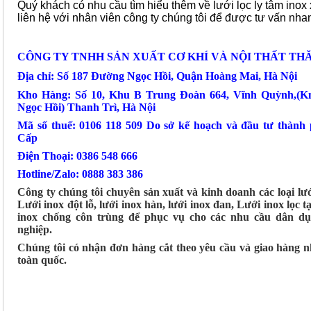
Quý khách có nhu cầu tìm hiểu thêm về lưới lọc ly tâm inox 
liên hệ với nhân viên công ty chúng tôi để được tư vấn nha
CÔNG TY TNHH SẢN XUẤT CƠ KHÍ VÀ NỘI THẤT TH
Địa chỉ: Số 187 Đường Ngọc Hồi, Quận Hoàng Mai, Hà Nội
Kho Hàng: Số 10, Khu B Trung Đoàn 664, Vĩnh Quỳnh,(
Ngọc Hồi) Thanh Trì, Hà Nội
Mã số thuế: 0106 118 509 Do sở kế hoạch và đầu tư thành
Cấp
Điện Thoại: 0386 548 666
Hotline/Zalo: 0888 383 386
Công ty chúng tôi chuyên sản xuất và kinh doanh các loại lư
Lưới inox đột lỗ, lưới inox hàn, lưới inox đan, Lưới inox lọc tạ
inox chống côn trùng để phục vụ cho các nhu cầu dân d
nghiệp.
Chúng tôi có nhận đơn hàng cắt theo yêu cầu và giao hàng 
toàn quốc.