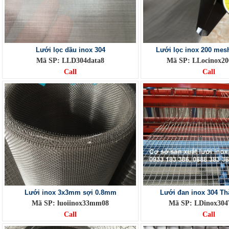
Lưới lọc dầu inox 304
Lưới lọc inox 200 mes
Mã SP: LLD304data8
Mã SP: LLocinox
Call
Call
Lưới inox 3x3mm sợi 0.8mm
Lưới đan inox 304 T
Mã SP: luoiinox33mm08
Mã SP: LDinox30
Call
Call