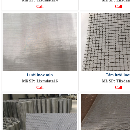
Mã SP: Tixdldata14
Mã SP: Llixdat
Call
Call
Lưới inox mịn
Tấm lưới ino
Mã SP: Lixmdata16
Mã SP: Tlixdat
Call
Call