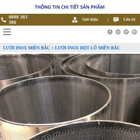
0888 383
Giới thiệu
|
Liên hệ
386
LƯỚI INOX MIỀN BẮC > LƯỚI INOX ĐỘT LỖ MIỀN BẮC