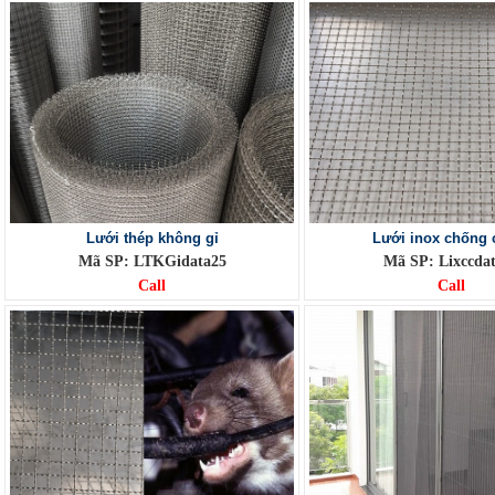
Lưới thép không gỉ
Lưới inox chống 
Mã SP: LTKGidata25
Mã SP: Lixccda
Call
Call