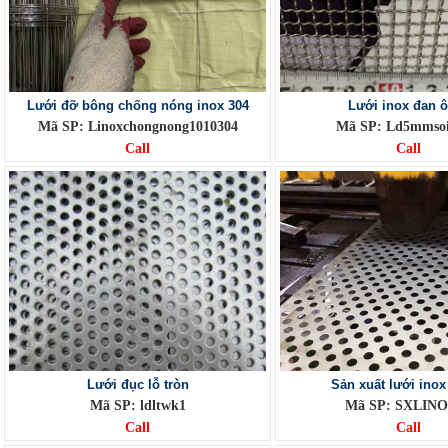
Lưới đỡ bông chống nóng inox 304
Lưới inox đan ô
Mã SP: Linoxchongnong1010304
Mã SP: Ld5mms
Call
Call
Lưới đục lỗ tròn
Sản xuất lưới inox
Mã SP: ldltwk1
Mã SP: SXLIN
Call
Call