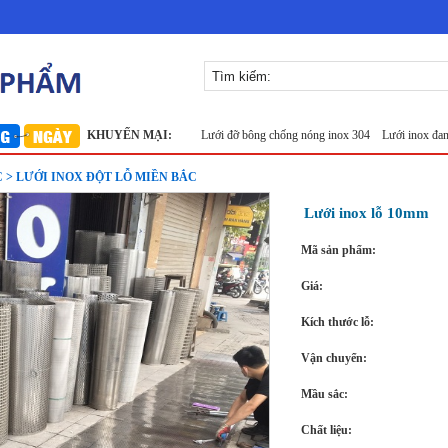
inox 304
Lưới inox Miền Bắc
KHUYẾN MẠI:
Lưới đỡ bông chống nóng inox 304
Lưới inox đan ô 1.5c
 > LƯỚI INOX ĐỘT LỖ MIỀN BẮC
Lưới inox lỗ 10mm
Mã sản phẩm:
Giá:
Kích thước lỗ:
Vận chuyển:
Mầu sắc:
Chất liệu: