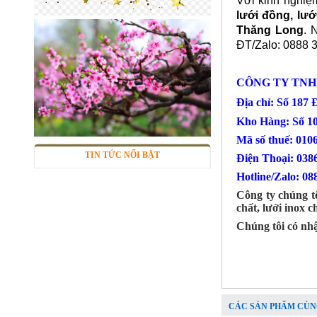
Với kinh nghiệm
lưới đồng, lư
Thăng Long
. 
ĐT/Zalo: 0888 3
CÔNG TY TNH
Địa chỉ: Số 187
Kho Hàng: Số 1
Lưới inox 304
Mã số thuế: 010
Mã SP: LIox304data12
TIN TỨC NỔI BẬT
Điện Thoại
Call
Hotline/Zalo: 08
Công ty chúng tô
chất, lưới inox 
Chúng tôi có nh
CÁC SẢN PHẨM CÙN