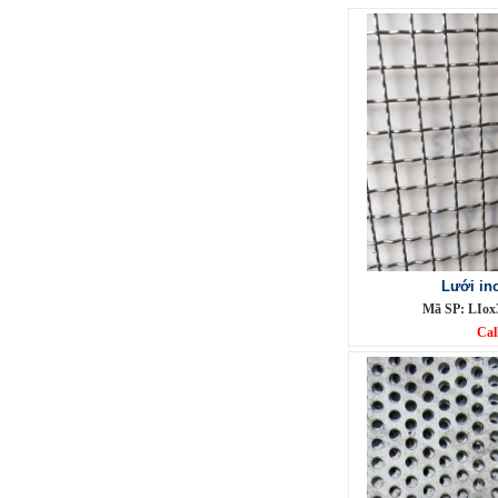
Lưới inox Miền Bắc
Mã SP: LIOXda1
Call
Lưới in
Mã SP: LIox
Cal
Lưới đỡ bông chống nóng inox
304
Mã SP: Linoxchongnong1010304
Call