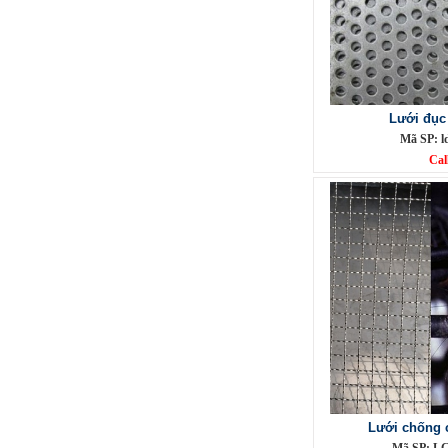
Lưới đục 
Mã SP: l
Cal
Lưới inox đan ô 1.5cm 304 TLG
Thăng Long khổ 1.2m
Mã SP: TLG031.5cm72-304
Call
Lưới chống 