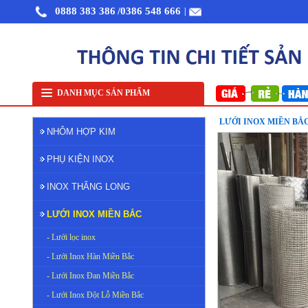
0888 383 386
/0386 548 666
|
Nhôm cuộn cắt lẻ
Nhôm cuộn A1050
Nhôm bảo ôn cuộn mỏng A1050
Lưới 
DANH MỤC SẢN PHẨM
LƯỚI INOX MIỀN BẮC
NHÔM HỢP KIM
PHỤ KIỆN INOX
INOX THĂNG LONG
LƯỚI INOX MIỀN BẮC
- Lưới lọc inox
- Lưới Inox Hàn Miền Bắc
- Lưới Inox Đan Miền Bắc
- Lưới Inox Đột Lỗ Miền Bắc