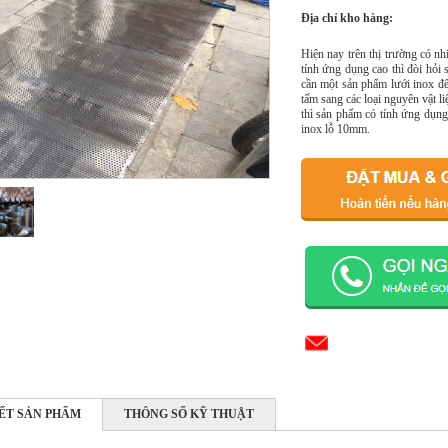
Địa chỉ kho hàng:
Hiện nay trên thị trường có n
tính ứng dụng cao thì đòi hỏi 
cần một sản phẩm lưới inox để 
tấm sang các loại nguyên vật li
thì sản phẩm có tính ứng dụng
inox lỗ 10mm.
IẾT SẢN PHẨM
THÔNG SỐ KỸ THUẬT