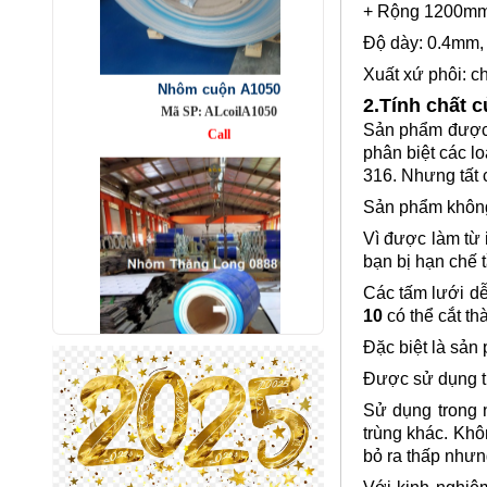
+ Rộng 1200mm
Nhôm cuộn A1050
Độ dày: 0.4mm,
Mã SP: ALcoilA1050
Call
Xuất xứ phôi: c
2.Tính chất 
Sản phẩm được t
phân biệt các lo
316. Nhưng tất 
Sản phẩm không 
Vì được làm từ 
bạn bị hạn chế 
Các tấm lưới dễ
10
có thể cắt t
Đặc biệt là sản
Nhôm bảo ôn cuộn mỏng A1050
Được sử dụng tr
Mã SP: AbaoonA1050
Call
Sử dụng trong 
trùng khác. Khô
bỏ ra thấp nhưng 