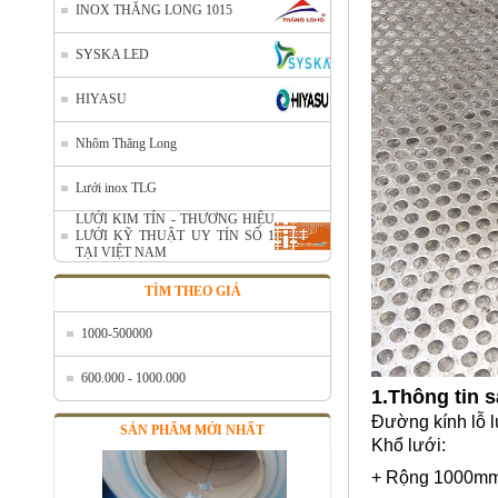
INOX THĂNG LONG 1015
SYSKA LED
HIYASU
Nhôm Thăng Long
Nhôm cuộn cắt lẻ
Lưới inox TLG
Mã SP: AcuonceYC
LƯỚI KIM TÍN - THƯƠNG HIỆU
Call
LƯỚI KỸ THUẬT UY TÍN SỐ 1
TẠI VIỆT NAM
TÌM THEO GIÁ
1000-500000
600.000 - 1000.000
1.Thông tin 
Đường kính lỗ 
SẢN PHẨM MỚI NHẤT
Khổ lưới:
+ Rộng 1000mm