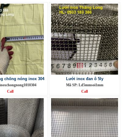
g chống nóng inox 304
Lưới inox đan ô 5ly
inoxchongnong1010304
Mã SP: Ld5mmsoi1mm
Call
Call