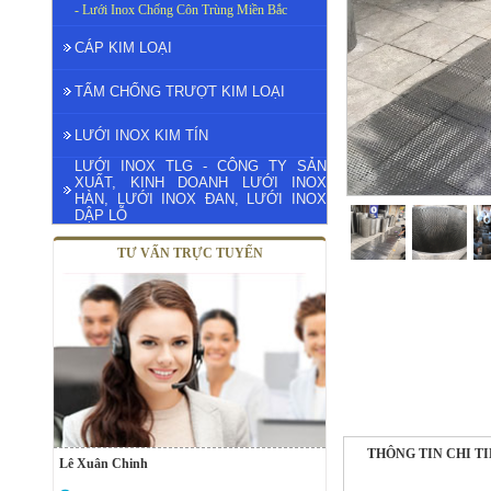
- Lưới Inox Chống Côn Trùng Miền Bắc
CÁP KIM LOẠI
TẤM CHỐNG TRƯỢT KIM LOẠI
LƯỚI INOX KIM TÍN
LƯỚI INOX TLG - CÔNG TY SẢN
XUẤT, KINH DOANH LƯỚI INOX
HÀN, LƯỚI INOX ĐAN, LƯỚI INOX
DẬP LỖ
TƯ VẤN TRỰC TUYẾN
THÔNG TIN CHI T
Lê Xuân Chinh