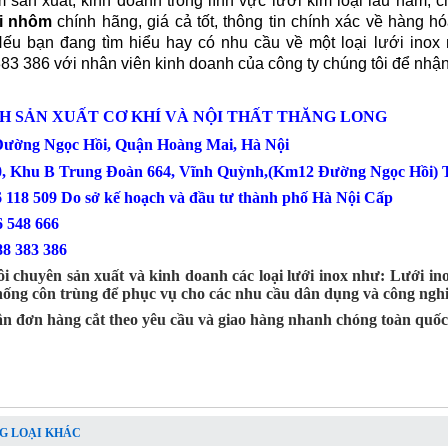
 sản xuất, kinh doanh trong lĩnh vực lưới kim loại lâu năm, 
ới nhôm
chính hãng, giá cả tốt, thông tin chính xác về hàng h
Nếu bạn đang tìm hiểu hay có nhu cầu về một loại lưới inox n
83 386 với nhân viên kinh doanh của công ty chúng tôi để nhậ
H SẢN XUẤT CƠ KHÍ VÀ NỘI THẤT THĂNG LONG
 Đường Ngọc Hồi, Quận Hoàng Mai, Hà Nội
0, Khu B Trung Đoàn 664, Vĩnh Quỳnh,(Km12 Đường Ngọc Hồi) T
6 118 509 Do sở kế hoạch và đầu tư thành phố Hà Nội Cấp
: 0386 548 666
88 383 386
i chuyên sản xuất và kinh doanh các loại lưới inox như: Lưới inox
chống côn trùng để phục vụ cho các nhu cầu dân dụng và công nghi
ận đơn hàng cắt theo yêu cầu và giao hàng nhanh chóng toàn quốc
G LOẠI KHÁC