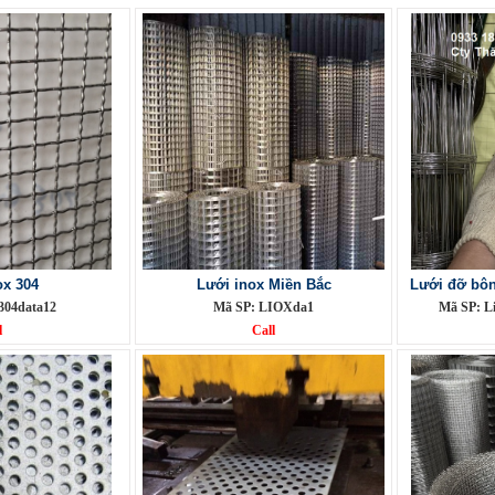
ox 304
Lưới inox Miền Bắc
Lưới đỡ bôn
304data12
Mã SP: LIOXda1
Mã SP: L
l
Call