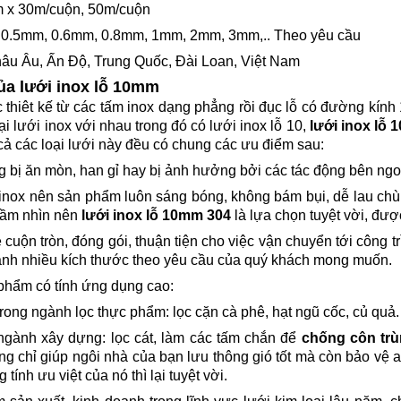
 x 30m/cuộn, 50m/cuộn
 0.5mm, 0.6mm, 0.8mm, 1mm, 2mm, 3mm,.. Theo yêu cầu
hâu Âu, Ấn Độ, Trung Quốc, Đài Loan, Việt Nam
của lưới inox lỗ 10mm
hiêt kế từ các tấm inox dạng phẳng rồi đục lỗ có đường kính 
ại lưới inox với nhau trong đó có lưới inox lỗ 10,
lưới inox lỗ 
cả các loại lưới này đều có chung các ưu điểm sau:
bị ăn mòn, han gỉ hay bị ảnh hưởng bởi các tác động bên ngo
inox nên sản phẩm luôn sáng bóng, không bám bụi, dễ lau chùi
tầm nhìn nên
lưới inox lỗ 10mm 304
là lựa chọn tuyệt vời, đư
 cuộn tròn, đóng gói, thuận tiện cho việc vận chuyển tới công 
hành nhiều kích thước theo yêu cầu của quý khách mong muốn.
 phẩm có tính ứng dụng cao:
ong ngành lọc thực phẩm: lọc cặn cà phê, hạt ngũ cốc, củ quả.
ngành xây dựng: lọc cát, làm các tấm chắn để
chống côn trù
ng chỉ giúp ngôi nhà của bạn lưu thông gió tốt mà còn bảo vệ a
tính ưu việt của nó thì lại tuyệt vời.