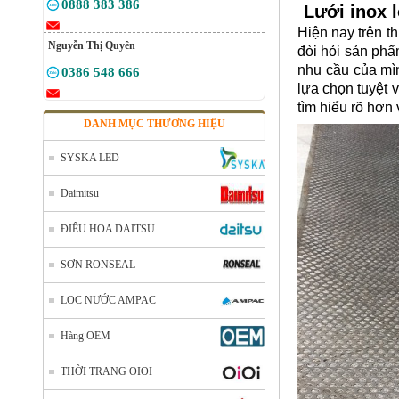
0888 383 386
Lưới inox 
Hiện nay trên t
Nguyễn Thị Quyên
đòi hỏi sản phẩ
nhu cầu của mình
0386 548 666
lựa chọn tuyệt 
tìm hiểu rõ hơn
DANH MỤC THƯƠNG HIỆU
SYSKA LED
Daimitsu
ĐIÊU HOA DAITSU
SƠN RONSEAL
LỌC NƯỚC AMPAC
Hàng OEM
THỜI TRANG OIOI