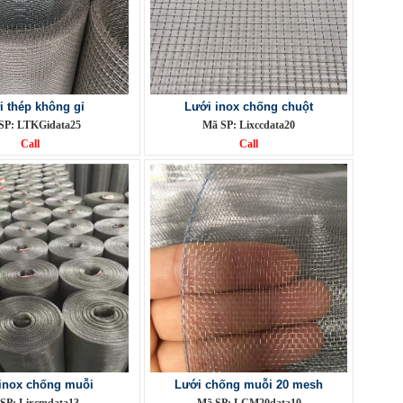
i thép không gỉ
Lưới inox chống chuột
SP: LTKGidata25
Mã SP: Lixccdata20
Call
Call
inox chống muỗi
Lưới chống muỗi 20 mesh