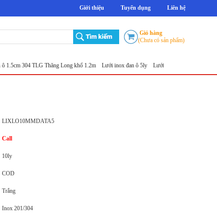
Giới thiệu
Tuyển dụng
Liên hệ
Giỏ hàng
(Chưa có sản phẩm)
m 304 TLG Thăng Long khổ 1.2m
Lưới inox đan ô 5ly
Lưới đục lỗ tròn
Sản xuất lưới inox
LIXLO10MMDATA5
Call
10ly
COD
Trắng
Inox 201/304