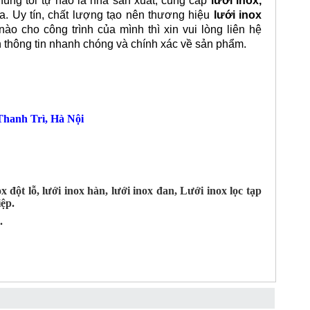
chúng tôi tự hào là nhà sản xuất, cung cấp
lưới inox,
óa. Uy tín, chất lượng tạo nên thương hiệu
lưới inox
ào cho công trình của mình thì xin vui lòng liên hệ
n thông tin nhanh chóng và chính xác về sản phẩm.
hanh Trì, Hà Nội
 đột lỗ, lưới inox hàn, lưới inox đan, Lưới inox lọc tạp
ệp.
.