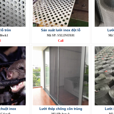
lỗ tròn
Sản xuất lưới inox đột lỗ
Lướ
dltwk1
Mã SP: SXLINOX01
Mã 
l
Call
chuột inox
Lưới thép chống côn trùng
Lưới 