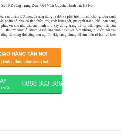
Số 10 Đường Trung Đoàn 664 Vĩnh Quỳnh, Thanh Trì, Hà Nội
hiều sản phẩm lưới inox đa ứng dụng ra đời và phát triển nhanh chóng. Bên cạnh
sản phẩm đó phải có tính thẩm mỹ, chất lượng tốt, giá cạnh tranh. Nếu bạn đang
phục vụ cho nhu cầu của mình như xây dựng, trang trí nội thất, ngoại thất, làm
ệu,.. thì lưới inox lỗ 10mm là một lựa chọn tuyệt vời. Với những ưu điểm nổi trội
 rộng rãi trong đời sống con người. Hãy cùng chúng tôi tìm hiểu rõ hơn về lưới
0888 383 386