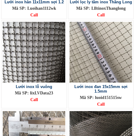
Lưới inox hàn 11x11mm sợi 1.2
Lưới lọc ly tâm inox Thăng Long
Mã SP: Luoihan1112wk
Mã SP: LlltinoxThanglong
Call
Call
Lưới inox lỗ vuông
Lưới inox đan 15x15mm sợi
1.5mm
Mã SP: lixLVData23
Mã SP: luoid151515sw
Call
Call