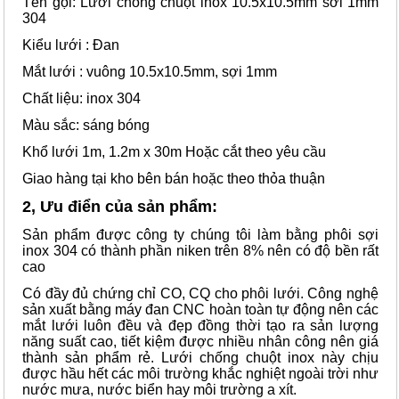
Tên gọi: Lưới chống chuột inox 10.5x10.5mm sơi 1mm
304
Kiểu lưới : Đan
Mắt lưới : vuông 10.5x10.5mm, sợi 1mm
Chất liệu: inox 304
Màu sắc: sáng bóng
Khổ lưới 1m, 1.2m x 30m Hoặc cắt theo yêu cầu
Giao hàng tại kho bên bán hoặc theo thỏa thuận
2, Ưu điển của sản phẩm:
Sản phẩm được công ty chúng tôi làm bằng phôi sợi
inox 304 có thành phần niken trên 8% nên có độ bền rất
cao
Có đầy đủ chứng chỉ CO, CQ cho phôi lưới. Công nghệ
sản xuất bằng máy đan CNC hoàn toàn tự động nên các
mắt lưới luôn đều và đẹp đồng thời tạo ra sản lượng
năng suất cao, tiết kiệm được nhiều nhân công nên giá
thành sản phẩm rẻ. Lưới chống chuột inox này chịu
được hầu hết các môi trường khắc nghiệt ngoài trời như
nước mưa, nước biển hay môi trường a xít.