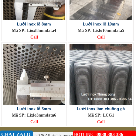
Lưới inox lỗ 8mm
Lưới inox lỗ 10mm
Mã SP: Lioxl8mmdata4
Mã SP: Lixlo10mmdata5
Call
Call
Lưới inox lỗ 3mm
Lưới inox làm chuồng gà
Mã SP: Lixlo3mmdata6
Mã SP: LCG1
Call
Call
CHAT ZALO
0888 383 386
HOTLINE :
© Copyright 2009 - 2026 All rights reserved.