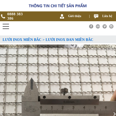
0888 383
Giới thiệu
|
Liên hệ
386
LƯỚI INOX MIỀN BẮC > LƯỚI INOX ĐAN MIỀN BẮC