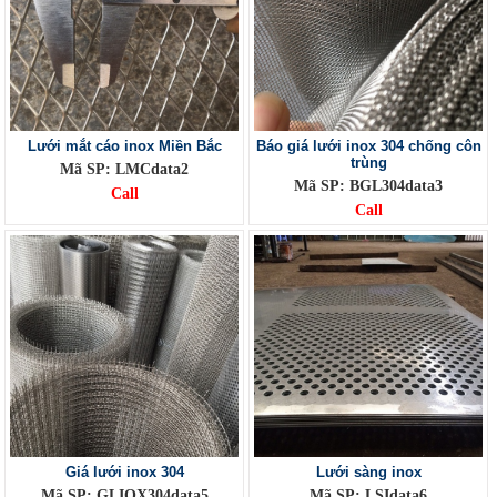
Lưới mắt cáo inox Miền Bắc
Báo giá lưới inox 304 chống côn
trùng
Mã SP: LMCdata2
Mã SP: BGL304data3
Call
Call
Giá lưới inox 304
Lưới sàng inox
Mã SP: GLIOX304data5
Mã SP: LSIdata6