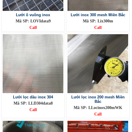
Lưới ô vuông inox
Lưới inox 300 mesh Miền Bắc
Mã SP: LOVIdata9
Mã SP: Lix300m
Call
Call
Lưới lọc dầu inox 304
Lưới lọc inox 200 mesh Miền
Bắc
Mã SP: LLD304data8
Mã SP: LLocinox200mWK
Call
Call