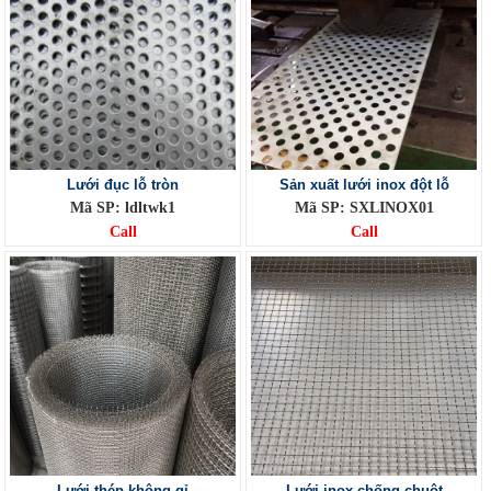
Lưới đục lỗ tròn
Sản xuất lưới inox đột lỗ
Mã SP: ldltwk1
Mã SP: SXLINOX01
Call
Call
Lưới thép không gỉ
Lưới inox chống chuột