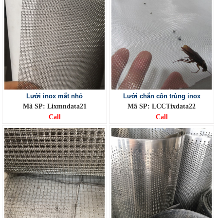
Lưới inox mắt nhỏ
Lưới chắn côn trùng inox
Mã SP: Lixmndata21
Mã SP: LCCTixdata22
Call
Call