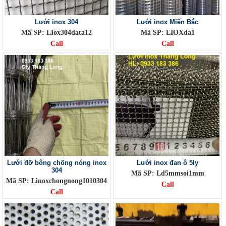
Lưới inox 304
Lưới inox Miền Bắc
Mã SP: LIox304data12
Mã SP: LIOXda1
Call
Call
Lưới đỡ bông chống nóng inox
Lưới inox đan ô 5ly
304
Mã SP: Ld5mmsoi1mm
Mã SP: Linoxchongnong1010304
Call
Call