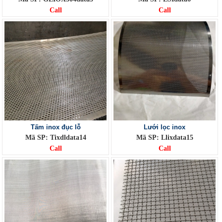
Call
Call
Tấm inox đục lỗ
Lưới lọc inox
Mã SP: Tixdldata14
Mã SP: Llixdata15
Call
Call