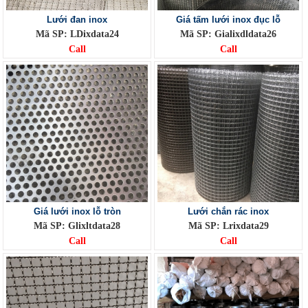
Lưới đan inox
Giá tấm lưới inox đục lỗ
Mã SP: LDixdata24
Mã SP: Gialixdldata26
Call
Call
Giá lưới inox lỗ tròn
Lưới chắn rác inox
Mã SP: Glixltdata28
Mã SP: Lrixdata29
Call
Call