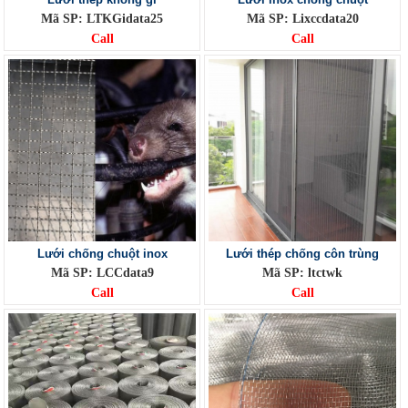
Mã SP: LTKGidata25
Mã SP: Lixccdata20
Call
Call
Lưới chống chuột inox
Lưới thép chống côn trùng
Mã SP: LCCdata9
Mã SP: ltctwk
Call
Call