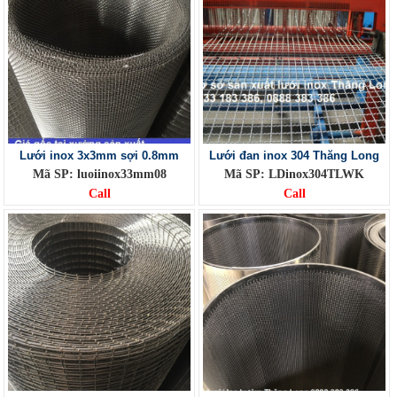
Lưới inox 3x3mm sợi 0.8mm
Lưới đan inox 304 Thăng Long
Mã SP: luoiinox33mm08
Mã SP: LDinox304TLWK
Call
Call