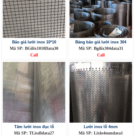
Báo giá lưới inox 10*10
Bảng báo giá lưới inox 304
Mã SP: BGilix1010Data30
Mã SP: Bgilix304data31
Call
Call
Tấm lưới inox đục lỗ
Lưới inox lỗ 4mm
Mã SP: TLixdldata27
Mã SP: Lixlo4mmdata1