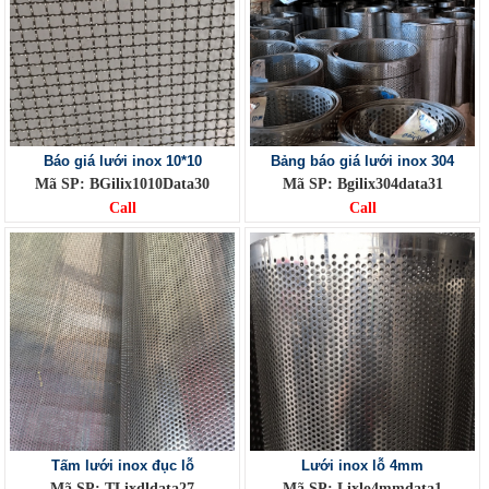
Báo giá lưới inox 10*10
Bảng báo giá lưới inox 304
Mã SP: BGilix1010Data30
Mã SP: Bgilix304data31
Call
Call
Tấm lưới inox đục lỗ
Lưới inox lỗ 4mm
Mã SP: TLixdldata27
Mã SP: Lixlo4mmdata1