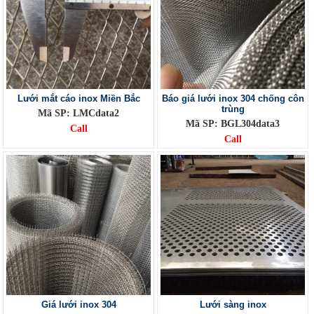
Lưới mắt cáo inox Miền Bắc
Báo giá lưới inox 304 chống côn
trùng
Mã SP: LMCdata2
Mã SP: BGL304data3
Call
Call
Giá lưới inox 304
Lưới sàng inox