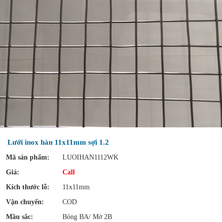
Lưới inox hàn 11x11mm sợi 1.2
Mã sản phẩm:
LUOIHAN1112WK
Giá:
Call
Kích thước lỗ:
11x11mm
Vận chuyển:
COD
Mầu sắc:
Bóng BA/ Mờ 2B