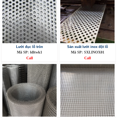
Lưới đục lỗ tròn
Sản xuất lưới inox đột lỗ
Mã SP: ldltwk1
Mã SP: SXLINOX01
Call
Call