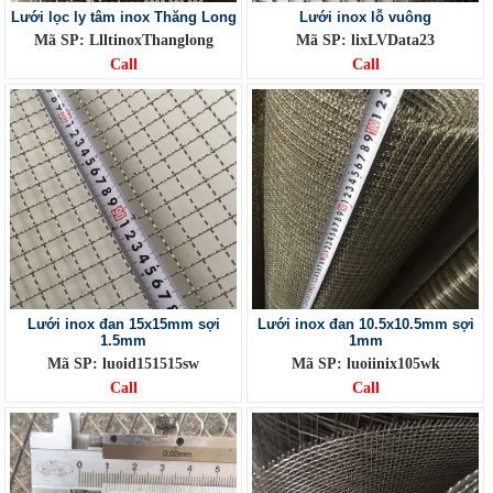
Lưới lọc ly tâm inox Thăng Long
Lưới inox lỗ vuông
Mã SP: LlltinoxThanglong
Mã SP: lixLVData23
Call
Call
Lưới inox đan 15x15mm sợi
Lưới inox đan 10.5x10.5mm sợi
1.5mm
1mm
Mã SP: luoid151515sw
Mã SP: luoiinix105wk
Call
Call