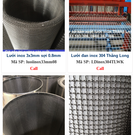
Lưới inox 3x3mm sợi 0.8mm
Lưới đan inox 304 Thăng Long
Mã SP: luoiinox33mm08
Mã SP: LDinox304TLWK
Call
Call