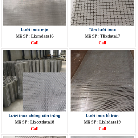
Lưới inox mịn
Tấm lưới inox
Mã SP: Lixmdata16
Mã SP: Tlixdata17
Call
Call
Lưới inox chống côn trùng
Lưới inox lỗ tròn
Mã SP: Lixcctdata18
Mã SP: Lixltdata19
Call
Call