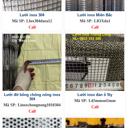
Lưới inox 304
Lưới inox Miền Bắc
Mã SP: LIox304data12
Mã SP: LIOXda1
Call
Call
Lưới đỡ bông chống nóng inox
Lưới inox đan ô 5ly
304
Mã SP: Ld5mmsoi1mm
Mã SP: Linoxchongnong1010304
Call
Call