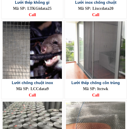
Lưới thép không gỉ
Lưới inox chống chuột
Mã SP: LTKGidata25
Mã SP: Lixccdata20
Call
Call
Lưới chống chuột inox
Lưới thép chống côn trùng
Mã SP: LCCdata9
Mã SP: ltctwk
Call
Call