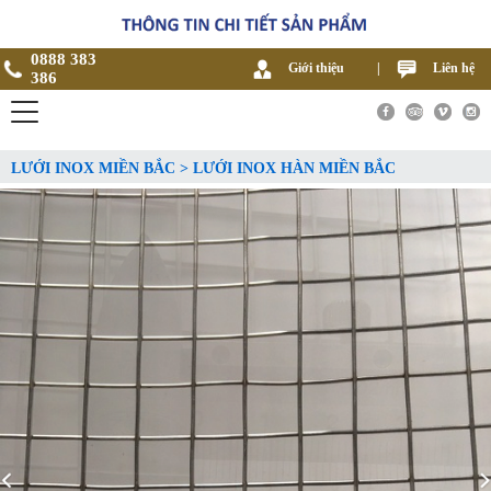
0888 383
Giới thiệu
|
Liên hệ
386
LƯỚI INOX MIỀN BẮC > LƯỚI INOX HÀN MIỀN BẮC