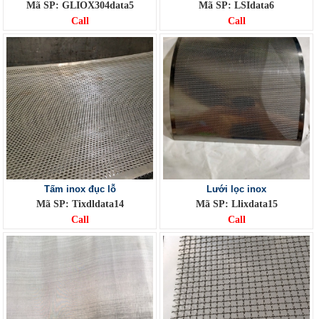
Mã SP: GLIOX304data5
Mã SP: LSIdata6
Call
Call
Tấm inox đục lỗ
Lưới lọc inox
Mã SP: Tixdldata14
Mã SP: Llixdata15
Call
Call