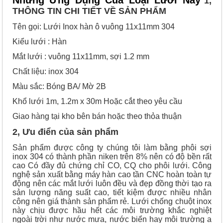
Nhứng Ứng Dụng Của Loại Lưới Này
1,
THÔNG TIN CHI TIẾT VỀ SẢN PHẨM
Tên gọi: Lưới Inox hàn ô vuông 11x11mm 304
Kiểu lưới : Hàn
Mắt lưới : vuông 11x11mm, sợi 1.2 mm
Chất liệu: inox 304
Màu sắc: Bóng BA/ Mờ 2B
Khổ lưới 1m, 1.2m x 30m Hoặc cắt theo yêu cầu
Giao hàng tại kho bên bán hoặc theo thỏa thuận
2, Ưu điển của sản phẩm
Sản phẩm được công ty chúng tôi làm bằng phôi sợi
inox 304 có thành phần niken trên 8% nên có độ bền rất
cao Có đầy đủ chứng chỉ CO, CQ cho phôi lưới. Công
nghệ sản xuất bằng máy hàn cao tần CNC hoàn toàn tự
động nên các mắt lưới luôn đều và đẹp đồng thời tạo ra
sản lượng năng suất cao, tiết kiệm được nhiều nhân
công nên giá thành sản phẩm rẻ. Lưới chống chuột inox
này chịu được hầu hết các môi trường khắc nghiệt
ngoài trời như nước mưa, nước biển hay môi trường a