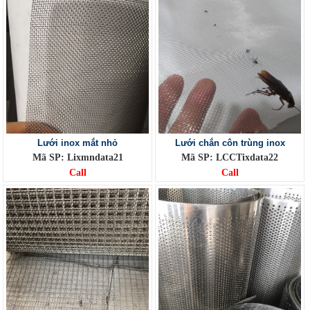
Lưới inox mắt nhỏ
Lưới chắn côn trùng inox
Mã SP: Lixmndata21
Mã SP: LCCTixdata22
Call
Call