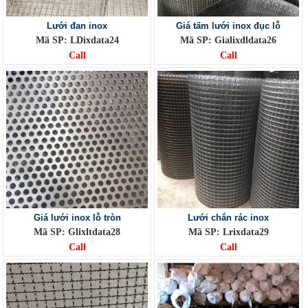
Lưới đan inox
Giá tấm lưới inox đục lỗ
Mã SP: LDixdata24
Mã SP: Gialixdldata26
Call
Call
Giá lưới inox lỗ tròn
Lưới chắn rác inox
Mã SP: Glixltdata28
Mã SP: Lrixdata29
Call
Call