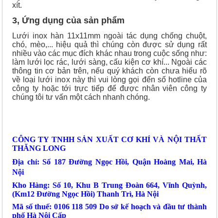
xít.
3, Ứng dụng của sản phẩm
Lưới inox hàn 11x11mm ngoài tác dụng chống chuột,
chó, mèo,... hiệu quả thì chúng còn được sử dụng rất
nhiều vào các mục đích khác nhau trong cuộc sống như:
làm lưới lọc rác, lưới sàng, cấu kiện cơ khí... Ngoài các
thông tin cơ bản trên, nếu quý khách còn chưa hiểu rõ
về loại lưới inox này thì vui lòng gọi đến số hotline của
công ty hoặc tới trực tiếp để được nhân viên công ty
chúng tôi tư vấn một cách nhanh chóng.
CÔNG TY TNHH SẢN XUẤT CƠ KHÍ VÀ NỘI THẤT
THĂNG LONG
Địa chỉ: Số 187 Đường Ngọc Hồi, Quận Hoàng Mai, Hà
Nội
Kho Hàng: Số 10, Khu B Trung Đoàn 664, Vĩnh Quỳnh,
(Km12 Đường Ngọc Hồi) Thanh Trì, Hà Nội
Mã số thuế: 0106 118 509 Do sở kế hoạch và đầu tư thành
phố Hà Nội Cấp