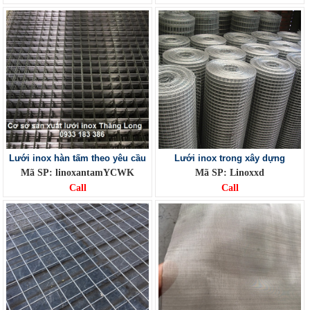
Lưới inox hàn tấm theo yêu cầu
Lưới inox trong xây dựng
Mã SP: linoxantamYCWK
Mã SP: Linoxxd
Call
Call