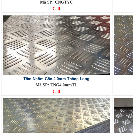
Mã SP: CNGTYC
Call
Tấm Nhôm Gân 4.0mm Thăng Long
Mã SP: TNG4.0mmTL
Call