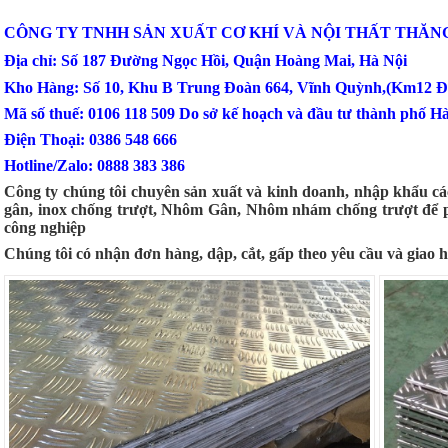
CÔNG TY TNHH SẢN XUẤT CƠ KHÍ VÀ NỘI THẤT THĂN
Địa chỉ: Số 187 Đường Ngọc Hồi, Quận Hoàng Mai, Hà Nội
Kho Hàng: Số 10, Khu B Trung Đoàn 664, Vĩnh Quỳnh,(Km12 Đ
Mã số thuế: 0106 118 509 Do sở kế hoạch và đầu tư thành phố H
Điện Thoại: 0386 548 666
Hotline/Zalo: 0888 383 386
Công ty chúng tôi chuyên sản xuất và kinh doanh, nhập khẩu c
gân, inox chống trượt, Nhôm Gân, Nhôm nhám chống trượt để p
công nghiệp
Chúng tôi có nhận đơn hàng, dập, cắt, gấp theo yêu cầu và giao