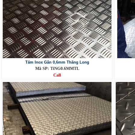
Tấm Inox Gân 0,6mm Thăng Long
Mã SP: TiNG0.6MMTL
Call