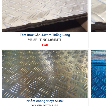
Tấm Inox Gân 4.0mm Thăng Long
Mã SP: TiNG4.0MMTL
Call
Nhôm chống trượt A3150
Mã SP: NCTa3150