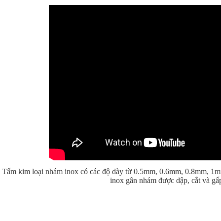
Tấm kim loại nhám inox có các độ dày từ 0.5mm, 0.6mm, 0.8mm,
inox gân nhám được dập, cắt và gấ