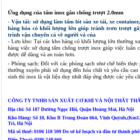
Ứng dụng của
tấm inox gân chống trượt 2.0mm
- Vận tải: sử dụng làm tấm lót sàn xe tải, xe container
hàng hóa có khối lượng lớn giúp tránh trơn trượt g
trình vận chuyển cả về người và của
- Lưu kho: Tại các kho hàng có khối lượng lớn thường x
hàng việc sử dụng tấm chống trượt inox giúp việc luân 
được dễ dàng và an toàn hơn.
- Phòng sạch: Đối với các phòng sạch như chế biến thực
thường xuyên phải sử dụng đến hóa chất và yêu cầu cao 
sinh thì inox là vật liệu duy nhất đáp ứng được các yêu c
CÔNG TY TNHH SẢN XUẤT CƠ KHÍ VÀ NỘI THẤT TH
Địa chỉ: Số 187 Đường Ngọc Hồi, Quận Hoàng Mai, Hà Nội
Kho Hàng: Số 10, Khu B Trung Đoàn 664, Vĩnh Quỳnh,(Km1
Trì, Hà Nội
Mã số thuế: 0106 118 509 Do sở kế hoạch và đầu tư thành ph
Điện Thoại: 0386 548 666