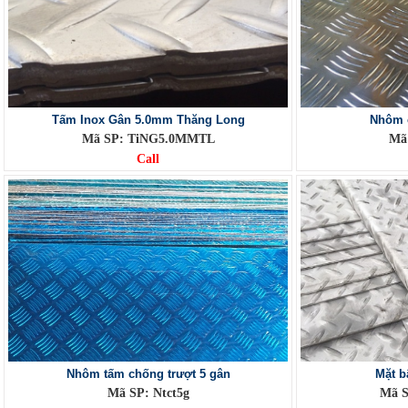
Tấm Inox Gân 5.0mm Thăng Long
Nhôm 
Mã SP: TiNG5.0MMTL
Mã
Call
Nhôm tấm chống trượt 5 gân
Mặt b
Mã SP: Ntct5g
Mã S