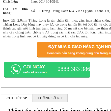
Chất liệu:
Inox 201/ 304/316L
Địa chỉ kho
Số 10 Đường Trung Đoàn 664 Vĩnh Quỳnh, Thanh Trì,
hàng:
Inox Gân 2.0mm Thăng Long là sản phẩm tấm inox gân, inox nhám chống
Thăng Long Dập bằng máy thủy lực có trọng tải lớn lên tới 500 tấn từ các 
thành các gân nổi hình trái trám, làm tăng độ ma sát cho bề mặt, tạo thêm
nhu cầu chống trơn, chống trượt trong các mặt sàn được tốt hơn. Tấm ino
nhiều trong lĩnh vực cơ khí xây dựng và cơ khí chế tạo máy.
0888 383 386
CHI TIẾT SP
THÔNG SỐ KT
Thông tin sản phẩm tấm inox gân chống 