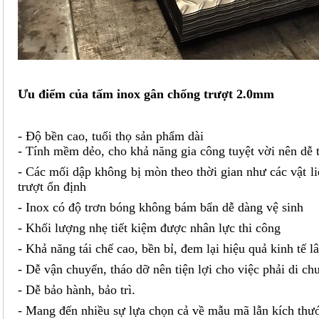
Ưu điểm của
tấm inox gân chống trượt 2.0mm
- Độ bền cao, tuổi thọ sản phẩm dài
- Tính mềm dẻo, cho khả năng gia công tuyệt vời nên dễ t
- Các mối dập không bị mòn theo thời gian như các vật l
trượt ổn định
- Inox có độ trơn bóng không bám bẩn dễ dàng vệ sinh
- Khối lượng nhẹ tiết kiệm được nhân lực thi công
- Khả năng tái chế cao, bền bỉ, đem lại hiệu quả kinh tế l
- Dễ vận chuyển, tháo dỡ nên tiện lợi cho việc phải di c
- Dễ bảo hành, bảo trì.
- Mang đến nhiều sự lựa chọn cả về mẫu mã lẫn kích thư