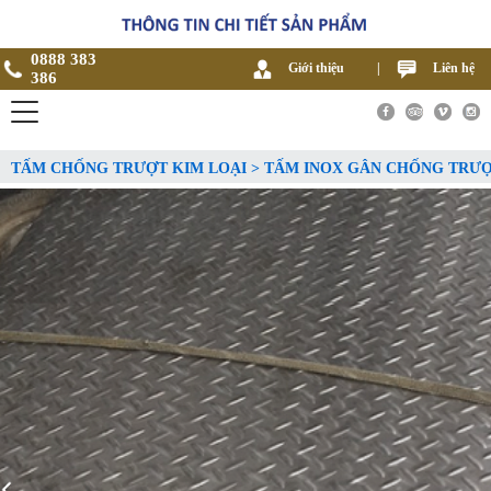
0888 383
Giới thiệu
|
Liên hệ
386
TẤM CHỐNG TRƯỢT KIM LOẠI > TẤM INOX GÂN CHỐNG TRƯ