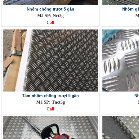
Nhôm chống trượt 5 gân
Nhôm gâ
Mã SP: Nct5g
M
Call
Tấm nhôm chống trượt 5 gân
Nh
Mã SP: Tnct5g
Call