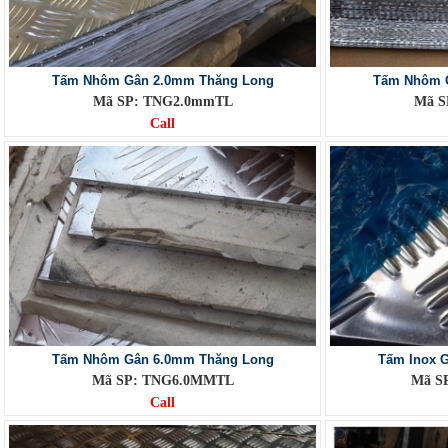
Tấm Nhôm Gân 2.0mm Thăng Long
Tấm Nhôm 
Mã SP: TNG2.0mmTL
Mã S
Call
Tấm Nhôm Gân 6.0mm Thăng Long
Tấm Inox 
Mã SP: TNG6.0MMTL
Mã S
Call