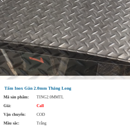
Tấm Inox Gân 2.0mm Thăng Long
Mã sản phẩm:
TING2.0MMTL
Giá:
Call
Vận chuyển:
COD
Mầu sắc:
Trắng