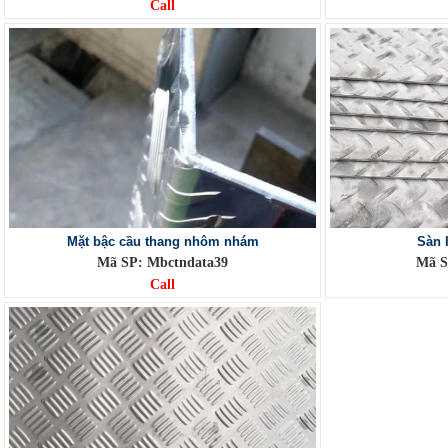
Call
Mặt bậc cầu thang nhôm nhám
Sàn 
Mã SP: Mbctndata39
Mã S
Call