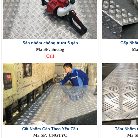
Sàn nhôm chống trượt 5 gân
Gấp Nhô
Mã SP: Snct5g
Mã
Call
Cắt Nhôm Gân Theo Yêu Cầu
Tấm Nhôm 
Mã SP: CNGTYC
Mã S