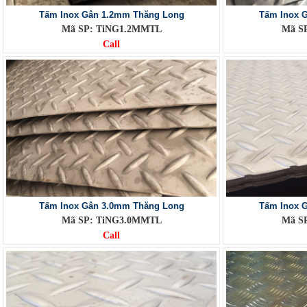
Tấm Inox Gân 1.2mm Thăng Long
Tấm Inox 
Mã SP: TiNG1.2MMTL
Mã S
Call
Tấm Inox Gân 3.0mm Thăng Long
Tấm Inox 
Mã SP: TiNG3.0MMTL
Mã S
Call