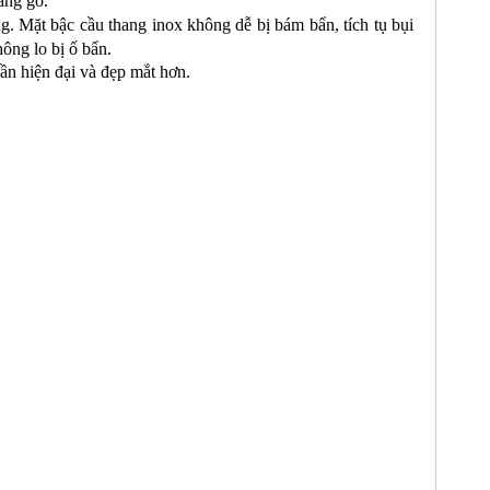
ằng gỗ.
óng. Mặt bậc cầu thang inox không dễ bị bám bẩn, tích tụ bụi
ông lo bị ố bẩn.
ần hiện đại và đẹp mắt hơn.