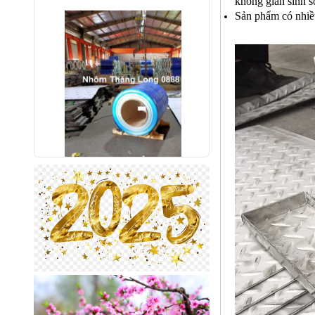
không gian sinh s
Sản phẩm có nhiều
Nhôm bảo ôn cuộn mỏng A1050
Mã SP: AbaoonA1050
Call