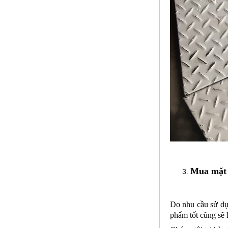
Lưới inox đan ô 1.5cm 304 TLG
Thăng Long khổ 1.2m
Mã SP: TLG031.5cm72-304
Call
Mua mặt b
Do nhu cầu sử d
phẩm tốt cũng sẽ 
Lưới inox đan ô 5ly