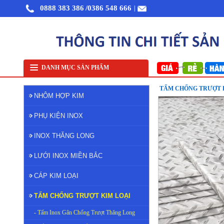
0888 383 386
/0386 548 666
|
Nhôm cuộn cắt lẻ
Nhôm cuộn A1050
Nhôm bảo ôn cuộn mỏng A1050
Lưới inox 
DANH MỤC SẢN PHẨM
TẤM CHỐNG TRƯỢT 
NHÔM HỢP KIM
PHỤ KIỆN INOX
INOX THĂNG LONG
LƯỚI INOX MIỀN BẮC
CÁP KIM LOẠI
TẤM CHỐNG TRƯỢT KIM LOẠI
- Tấm Inox Gân Chống Trượt Thăng Long