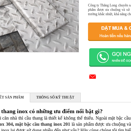
Công ty Thăng Long chuyên sản
phẩm được ưa chuộng và sử d
trường khắc nhiệt, khả năng chố
IẾT SẢN PHẨM
THÔNG SỐ KỸ THUẬT
 thang inox có những ưu điểm nổi bật gì?
 căn nhà thì cầu thang là thiết kế không thể thiếu. Ngoài mặt bậc cầ
nox 304
,
mặt bậc cầu thang inox 201
là sản phẩm được ưa chuộng và 
 inox lại được sử dụng nhiều đến như vậy? Hãy cùng chúng tôi tìm hi