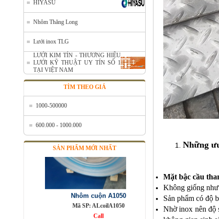
HIYASU
Nhôm cuộn cắt lẻ
Nhôm Thăng Long
Mã SP: AcuonceYC
Call
Lưới inox TLG
LƯỚI KIM TÍN - THƯƠNG HIỆU
LƯỚI KỸ THUẬT UY TÍN SỐ 1
TẠI VIỆT NAM
TÌM THEO GIÁ
1000-500000
600.000 - 1000.000
Những ưu
SẢN PHẨM MỚI NHẤT
Nhôm cuộn A1050
Mặt bậc cầu tha
Mã SP: ALcoilA1050
Không giống như l
Call
Sản phẩm có độ bền
Nhờ inox nên độ s