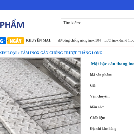
304
Lưới inox Miền Bắc
KHUYẾN MẠI:
Lưới đỡ bông chống nóng inox 304
Lưới inox đan ô 1.5cm 304
KIM LOẠI > TẤM INOX GÂN CHỐNG TRƯỢT THĂNG LONG
Mặt bậc cầu thang in
Mã sản phẩm:
Giá:
Vận chuyển:
Mầu sắc:
Chất liệu:
Địa chỉ kho hàng: