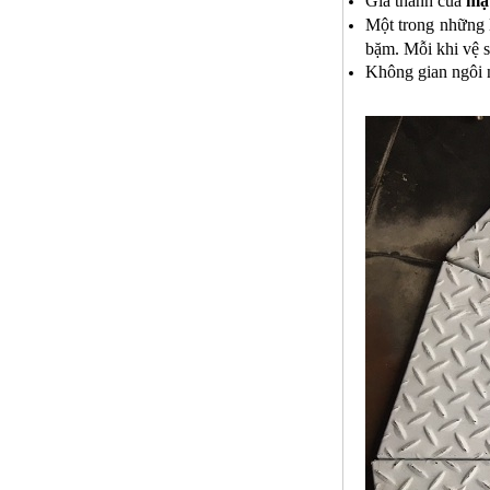
Giá thành của
mặt
Một trong những l
bặm. Mỗi khi vệ s
Không gian ngôi n
Lưới đỡ bông chống nóng inox
304
Mã SP: Linoxchongnong1010304
Call