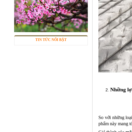
Lưới inox 304
Mã SP: LIox304data12
Call
TIN TỨC NỔI BẬT
Những lợi
Lưới inox Miền Bắc
Mã SP: LIOXda1
So với những loại
Call
phẩm này mang tớ