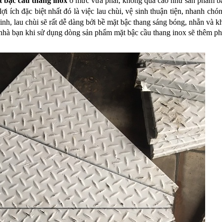
 bậc cầu thang inox
ở mức vừa phải, không quá cao như sản phẩm b
ợi ích đặc biệt nhất đó là việc lau chùi, vệ sinh thuận tiện, nhanh ch
inh, lau chùi sẽ rất dễ dàng bởi bề mặt bậc thang sáng bóng, nhẵn và kh
hà bạn khi sử dụng dòng sản phẩm mặt bậc cầu thang inox sẽ thêm ph