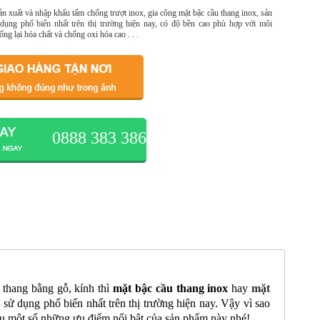
 xuất và nhập khẩu tấm chống trượt inox, gia công mặt bậc cầu thang inox, sản
ụng phổ biến nhất trên thị trường hiện nay, có độ bền cao phù hợp với môi
ng lại hóa chất và chống oxi hóa cao . . .
0888 383 386
u thang bằng gỗ, kính thì
mặt bậc cầu thang inox
hay
mặt
sử dụng phổ biến nhất trên thị trường hiện nay. Vậy vì sao
ểu một số những ưu điểm nổi bật của sản phẩm này nhé!