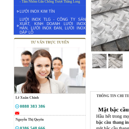
- Tấm Nhôm Gân Chống Trượt Thăng Long
LƯỚI INOX KIM TÍN
LƯỚI INOX TLG - CÔNG TY SẢN
XUẤT, KINH DOANH LƯỚI INOX
HÀN, LƯỚI INOX ĐAN, LƯỚI INOX
DẬP LỖ
TƯ VẤN TRỰC TUYẾN
THÔNG TIN CHI T
Lê Xuân Chinh
0888 383 386
Mặt bậc cầu
Hầu hết trong mọi
Nguyễn Thị Quyên
bậc cầu thang i
0386 548 666
mặt bậc cầu thang