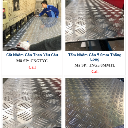
Cắt Nhôm Gân Theo Yêu Cầu
Tấm Nhôm Gân 5.0mm Thăng
Long
Mã SP: CNGTYC
Mã SP: TNG5.0MMTL
Call
Call