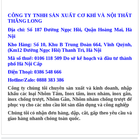
CÔNG TY TNHH SẢN XUẤT CƠ KHÍ VÀ NỘI THẤT
THĂNG LONG
Địa chỉ: Số 187 Đường Ngọc Hồi, Quận Hoàng Mai, Hà
Nội
Kho Hàng: Số 10, Khu B Trung Đoàn 664, Vĩnh Quỳnh,
(Km12 Đường Ngọc Hồi) Thanh Trì, Hà Nội
Mã số thuế: 0106 118 509 Do sở kế hoạch và đầu tư thành
phố Hà Nội Cấp
Điện Thoại: 0386 548 666
Hotline/Zalo: 0888 383 386
Công ty chúng tôi chuyên sản xuất và kinh doanh, nhập
khẩu các loại Nhôm Tấm, Inox tấm, inox nhám, inox gân,
inox chống trượt, Nhôm Gân, Nhôm nhám chống trượt để
phục vụ cho các nhu cầu lót sàn dân dụng và công nghiệp
Chúng tôi có nhận đơn hàng, dập, cắt, gấp theo yêu cầu và
giao hàng nhanh chóng toàn quốc.