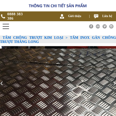
0888 383
Giới thiệu
|
Liên hệ
386
TẤM CHỐNG TRƯỢT KIM LOẠI > TẤM INOX GÂN CHỐNG
TRƯỢT THĂNG LONG