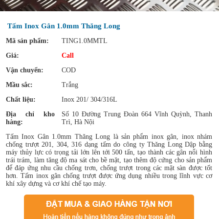
Tấm Inox Gân 1.0mm Thăng Long
Mã sản phẩm:
TING1.0MMTL
Giá:
Call
Vận chuyển:
COD
Mầu sắc:
Trắng
Chất liệu:
Inox 201/ 304/316L
Địa chỉ kho
Số 10 Đường Trung Đoàn 664 Vĩnh Quỳnh, Thanh
hàng:
Trì, Hà Nội
Tấm Inox Gân 1.0mm Thăng Long là sản phẩm inox gân, inox nhám
chống trượt 201, 304, 316 dạng tấm do công ty Thăng Long Dập bằng
máy thủy lực có trọng tải lớn lên tới 500 tấn, tạo thành các gân nổi hình
trái trám, làm tăng độ ma sát cho bề mặt, tạo thêm độ cứng cho sản phẩm
để đáp ứng nhu cầu chống trơn, chống trượt trong các mặt sàn được tốt
hơn. Tấm inox gân chống trượt được ứng dụng nhiều trong lĩnh vực cơ
khí xây dựng và cơ khí chế tạo máy.