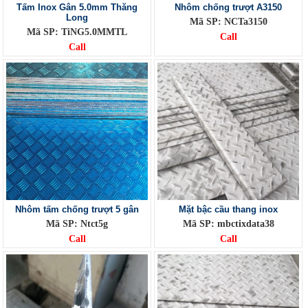
Tấm Inox Gân 5.0mm Thăng
Nhôm chống trượt A3150
Long
Mã SP: NCTa3150
Mã SP: TiNG5.0MMTL
Call
Call
Nhôm tấm chống trượt 5 gân
Mặt bậc cầu thang inox
Mã SP: Ntct5g
Mã SP: mbctixdata38
Call
Call