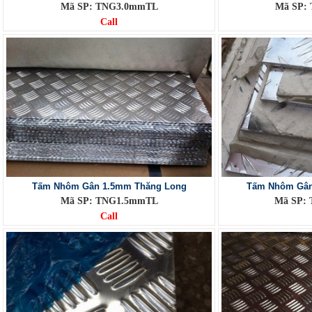
Mã SP: TNG3.0mmTL
Mã SP:
Call
Tấm Nhôm Gân 1.5mm Thăng Long
Tấm Nhôm Gân
Mã SP: TNG1.5mmTL
Mã SP:
Call