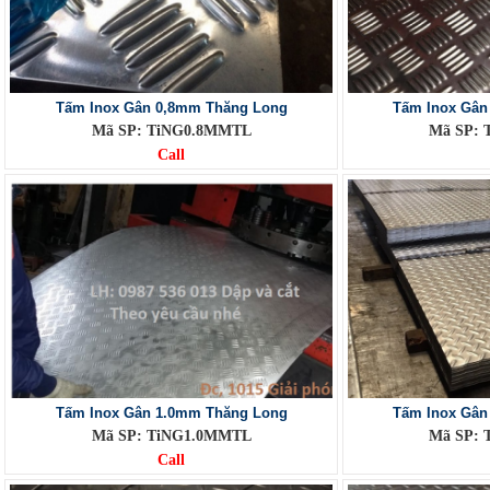
Tấm Inox Gân 0,8mm Thăng Long
Tấm Inox Gân
Mã SP: TiNG0.8MMTL
Mã SP:
Call
Tấm Inox Gân 1.0mm Thăng Long
Tấm Inox Gân
Mã SP: TiNG1.0MMTL
Mã SP:
Call