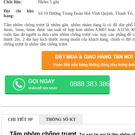
Chất liệu:
Nhôm 5 gân
Địa chỉ kho
Số 10 Đường Trung Đoàn 664 Vĩnh Quỳnh, Thanh Trì,
hàng:
Tấm nhôm chống trượt là nhôm gân, nhôm nhám dạng lá có độ dày phổ
4mm, 5mm, 6mm được sản xuất từ hợp kim nhôm A3003 hoặc A3150, Kh
cuộn dau đó người ta đưa cuộn nhôm chống trượt vào máy cán phẳng để cắ
thước 2m, 2.4m hay kích thước mong muốn của khách hàng, chính vì thế 
chống trượt là nhôm tấm chống trượt.
0888 383 386
CHI TIẾT SP
THÔNG SỐ KT
Tấm nhôm chống trượt.
Tại sao lại gọi là tấm nhôm 