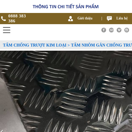
0888 383
Giới thiệu
|
Liên hệ
386
TẤM CHỐNG TRƯỢT KIM LOẠI > TẤM NHÔM GÂN CHỐNG TR