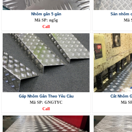
Nhôm gân 5 gân
Sàn nhôm c
Mã SP: ng5g
Mã S
Call
Gấp Nhôm Gân Theo Yêu Cầu
Cắt Nhôm G
Mã SP: GNGTYC
Mã S
Call