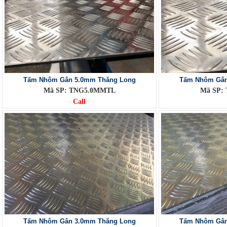
Tấm Nhôm Gân 5.0mm Thăng Long
Tấm Nhôm Gân
Mã SP: TNG5.0MMTL
Mã SP:
Call
Tấm Nhôm Gân 3.0mm Thăng Long
Tấm Nhôm Gân