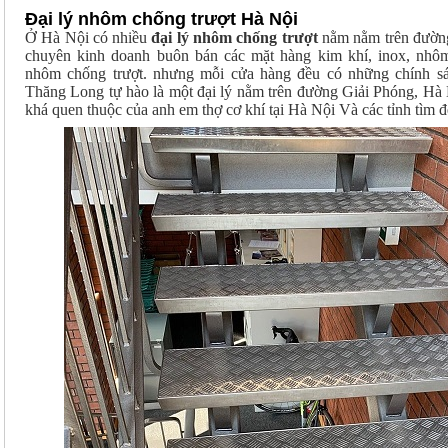
Đại lý nhôm chống trượt Hà Nội
Ở Hà Nội có nhiều
đại lý nhôm chống trượt
nằm nằm trên đường
chuyên kinh doanh buôn bán các mặt hàng kim khí, inox, nh
nhôm chống trượt. nhưng mỗi cửa hàng đều có những chính s
Thăng Long tự hào là một đại lý nằm trên đường Giải Phóng, Hà Nộ
khá quen thuộc của anh em thợ cơ khí tại Hà Nội Và các tỉnh tìm đ