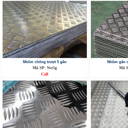
Nhôm chống trượt 5 gân
Nhôm gân c
Mã SP: Nct5g
Mã S
Call