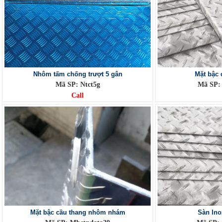
Nhôm tấm chống trượt 5 gân
Mặt bậc 
Mã SP: Ntct5g
Mã SP: 
Call
Mặt bậc cầu thang nhôm nhám
Sàn Ino