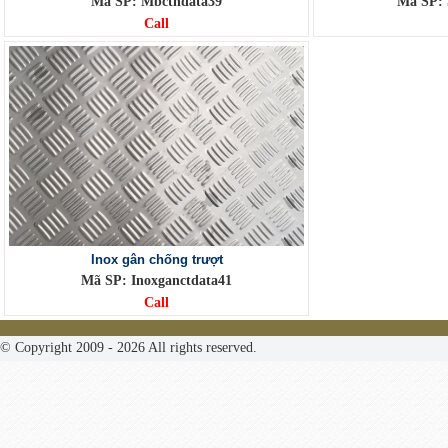
Mã SP: Mbctndata39
Mã SP: 
Call
Inox gân chống trượt
Mã SP: Inoxganctdata41
Call
© Copyright 2009 - 2026 All rights reserved.