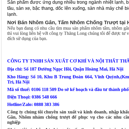
Sản phẩm được ứng dụng nhiều trong ngành nhiệt lạnh, bả
tầu, sàn xe, bậc thang, dốc lên xuống, sàn nhà máy chế b
lạnh.
Nơi Bán Nhôm Gân, Tấm Nhôm Chống Trượt tại 
Nếu bạn đang có nhu cầu tìm mua sản phẩm nhôm tấm, nhôm gâ
thì vui lòng liên hệ với công ty Thăng Long chúng tôi để được tư 
đích sử dụng của bạn.
CÔNG TY TNHH SẢN XUẤT CƠ KHÍ VÀ NỘI THẤT TH
Địa chỉ: Số 187 Đường Ngọc Hồi, Quận Hoàng Mai, Hà Nội
Kho Hàng: Số 10, Khu B Trung Đoàn 664, Vĩnh Quỳnh,(K
Trì, Hà Nội
Mã số thuế: 0106 118 509 Do sở kế hoạch và đầu tư thành ph
Điện Thoại: 0386 548 666
Hotline/Zalo: 0888 383 386
Công ty chúng tôi chuyên sản xuất và kinh doanh, nhập kh
Gân, Nhôm nhám chống trượt để phục vụ cho các nhu cầu
nghiệp