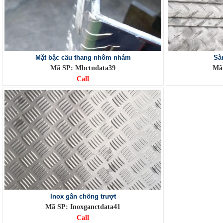
Mặt bậc cầu thang nhôm nhám
Sà
Mã SP: Mbctndata39
Mã 
Call
Inox gân chống trượt
Mã SP: Inoxganctdata41
Call