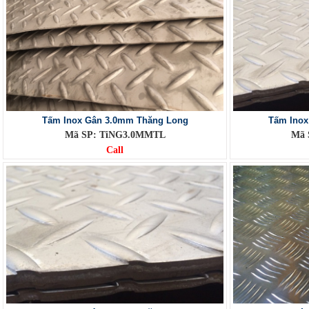
Tấm Inox Gân 3.0mm Thăng Long
Tấm Inox
Mã SP: TiNG3.0MMTL
Mã 
Call