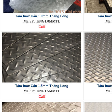
Tấm Inox Gân 1.0mm Thăng Long
Tấm Inox
Mã SP: TiNG1.0MMTL
Mã 
Call
Tấm Inox Gân 1.5mm Thăng Long
Tấm Inox
Mã SP: TiNG1.5MMTL
Mã 
Call