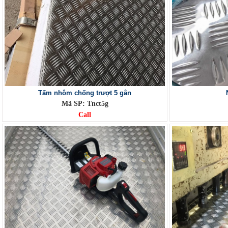
Tấm nhôm chống trượt 5 gân
Mã SP: Tnct5g
Call