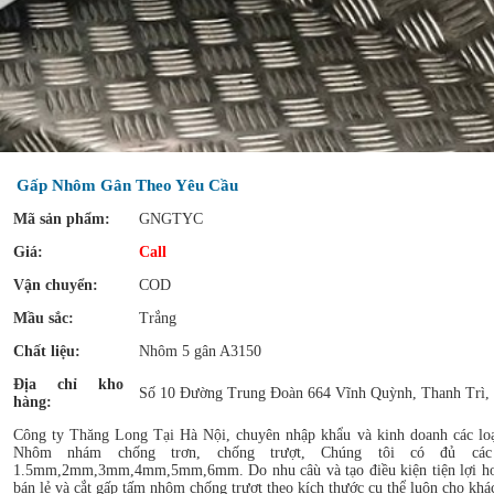
Gấp Nhôm Gân Theo Yêu Cầu
Mã sản phẩm:
GNGTYC
Giá:
Call
Vận chuyển:
COD
Mầu sắc:
Trắng
Chất liệu:
Nhôm 5 gân A3150
Địa chỉ kho
Số 10 Đường Trung Đoàn 664 Vĩnh Quỳnh, Thanh Trì,
hàng:
Công ty Thăng Long Tại Hà Nội, chuyên nhập khẩu và kinh doanh các lo
Nhôm nhám chống trơn, chống trượt, Chúng tôi có đủ cá
1.5mm,2mm,3mm,4mm,5mm,6mm. Do nhu câù và tạo điều kiện tiện lợi hơn
bán lẻ và cắt gấp tấm nhôm chống trượt theo kích thước cụ thể luôn cho khá