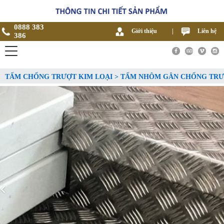
0888 383
Giới thiệu
|
Liên hệ
386
TẤM CHỐNG TRƯỢT KIM LOẠI > TẤM NHÔM GÂN CHỐNG TR