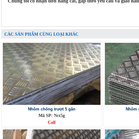
Chúng tôi có nhận đơn hàng cắt, gấp theo yêu cầu và giao hà
CÁC SẢN PHẨM CÙNG LOẠI KHÁC
Nhôm chống trượt 5 gân
Nhôm g
Mã SP: Nct5g
Call