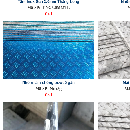
Tấm Inox Gân 5.0mm Thăng Long
Nhôm
Mã SP: TiNG5.0MMTL
M
Call
Nhôm tấm chống trượt 5 gân
Mặt
Mã SP: Ntct5g
Mã
Call