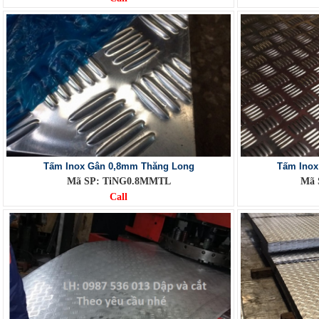
Tấm Inox Gân 0,8mm Thăng Long
Tấm Inox
Mã SP: TiNG0.8MMTL
Mã 
Call