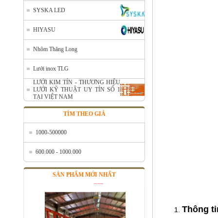
Call
SYSKA LED
HIYASU
Nhôm Thăng Long
Lưới inox TLG
LƯỚI KIM TÍN - THƯƠNG HIỆU
LƯỚI KỸ THUẬT UY TÍN SỐ 1
TẠI VIỆT NAM
TÌM THEO GIÁ
1000-500000
Nhôm cuộn A1050
Mã SP: ALcoilA1050
600.000 - 1000.000
Call
SẢN PHẨM MỚI NHẤT
Thông ti