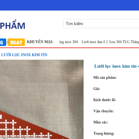
iền Bắc
Lưới đỡ bông chống nóng inox 304
KHUYẾN MẠI:
Lưới inox đan ô 1.5cm 304 TLG Thăng Long
> LƯỚI LỌC INOX KIM TÍN
Lưới lọc inox kim tín
Mã sản phẩm:
Giá:
Kích thước lỗ:
Vận chuyển:
Mầu sắc:
Trọng lượng: