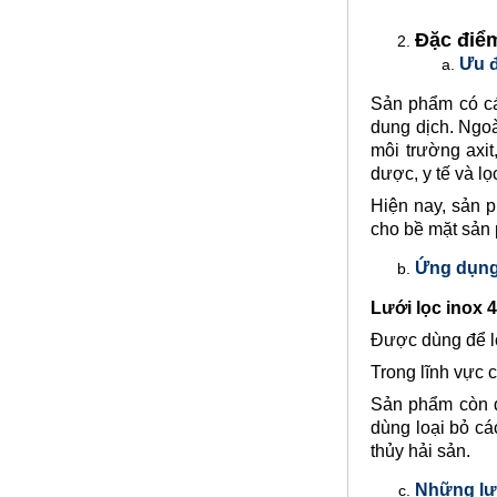
Đặc điểm
Ưu đ
Sản phẩm có cá
dung dịch. Ngoà
môi trường axi
dược, y tế và lọ
Lưới đỡ bông chống nóng inox
Hiện nay, sản 
304
cho bề mặt sản
Mã SP: Linoxchongnong1010304
Call
Ứng dụng 
Lưới lọc inox
4
Được dùng để lọ
Trong lĩnh vực 
Sản phẩm còn đ
dùng loại bỏ cá
thủy hải sản.
Những lưu