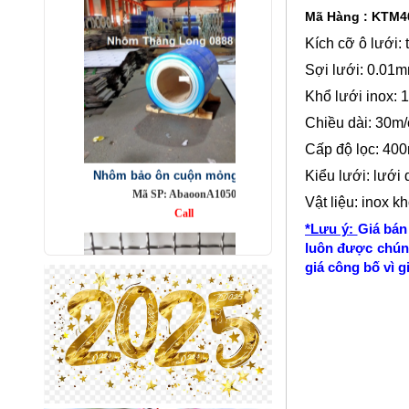
Mã Hàng : KTM4
Kích cỡ ô lưới
Sợi lưới: 0.01
Khổ lưới inox:
Chiều dài: 30m
Nhôm bảo ôn cuộn mỏng A1050
Cấp độ lọc: 400
Mã SP: AbaoonA1050
Call
Kiểu lưới: lưới 
Vật liệu: inox k
*​Lưu ý:
Giá bán
luôn được chúng
giá công bố vì g