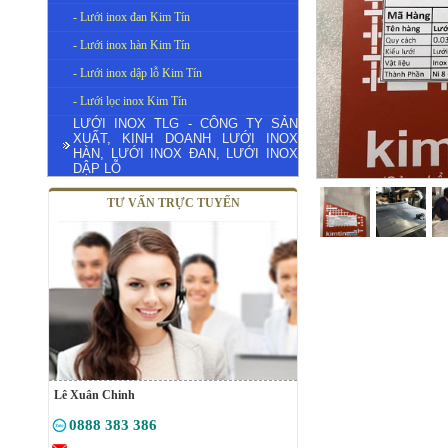
- Lưới inox đan Kim Tín
- Lưới inox hàn Kim Tín
- Lưới inox dập lỗ Kim Tín
- Lưới lọc inox Kim Tín
LƯỚI INOX TLG - CÔNG TY SẢN
XUẤT, KINH DOANH LƯỚI INOX
HÀN, LƯỚI INOX ĐAN, LƯỚI INOX
DẬP LỖ
TƯ VẤN TRỰC TUYẾN
Lê Xuân Chinh
0888 383 386