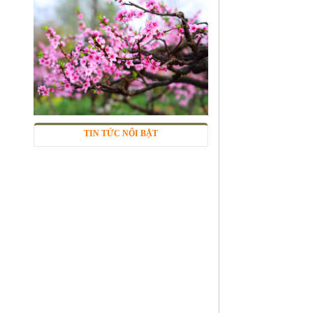
Lưới inox 304
Mã SP: LIox304data12
Call
TIN TỨC NỔI BẬT
Lưới inox Miền Bắc
Mã SP: LIOXda1
Call