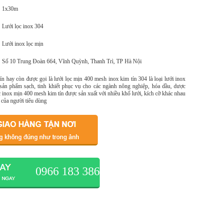
1x30m
Lưới lọc inox 304
Lưới inox lọc mịn
Số 10 Trung Đoàn 664, Vĩnh Quỳnh, Thanh Trì, TP Hà Nội
n hay còn được gọi là lưới lọc mịn 400 mesh inox kim tín 304 là loại lưới inox
c sản phẩm sạch, tinh khiết phục vụ cho các ngành nông nghiệp, hóa dầu, dược
 inox mịn 400 mesh kim tín được sản xuất với nhiều khổ lưới, kích cỡ khác nhau
 của người tiêu dùng
0966 183 386