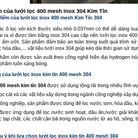
 của lưới lọc 400 mesh inox 304 Kim Tín
iểm của lưới lọc inox
400 mesh Kim Tín 304
c ô lọc với kích thước siêu nhỏ 0.037mm có thể dễ dàng loại
i ra vì được làm bằng inox 304 cao cấp nên lưới lọc inox 40
t, ẩm ướt. Sản phẩm đảm bảo an toàn trong suốt quá trình sử
c hóa dầu,… vật liệu lưới inox 304 giúp kéo dài thời gian sử dụ
phẩm còn được sản xuất theo công nghệ hiện đại hydrogen hóa
 phẩm luôn sáng bóng.
của lưới lọc
inox kim tín 400 mesh 304
00 mesh kim tín 304
được sử dụng rộng rãi trong nhiều lĩnh v
c cát và các vật liệu xây dựng trong ngành công nghiệp xây d
công nghiệp, sản phẩm được dùng để lọc nước sơn, hóa dầu, keo
ược ứng dụng để lọc nước sinh hoạt, dầu ăn,nước giải khát
c tạp chất, các chất cặn bã trong nguồn nước từ ao hồ, sông,
 ý khi lựa chọn lưới lọc inox
kim tín 400 mesh 304