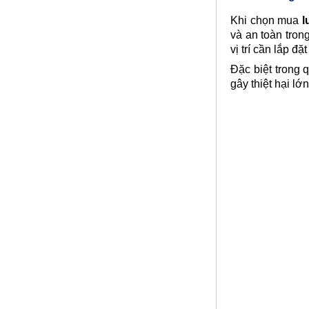
Khi chọn mua
l
Lưới inox đan ô 1.5cm 304 TLG
và an toàn tron
Thăng Long khổ 1.2m
vị trí cần lắp đ
Mã SP: TLG031.5cm72-304
Đặc biệt trong 
Call
gây thiệt hại l
Lưới inox đan ô 5ly
Mã SP: Ld5mmsoi1mm
Call