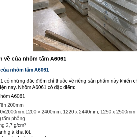
in về của nhôm tấm A6061
 của nhôm tấm A6061
 có những đặc điểm chỉ thuộc về riêng sản phẩm này khiến ch
 hiện nay. Nhôm A6061 có đặc điểm:
 nhôm A6061
đến 200mm
000x2000mm;1200 × 2400mm; 1220 x 2440mm, 1250 x 2500mm
g tấm phẳng
êng
2,7 g/cm³
h giá khá tốt.