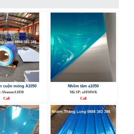
n cuộn mỏng A1050
Nhôm tấm a1050
: AbaoonA1050
Mã SP: a1050WK
Call
Call