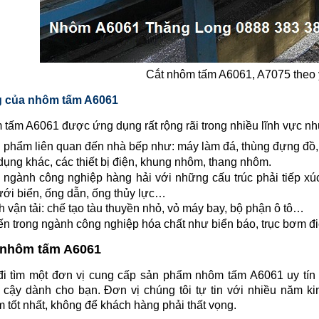
Cắt nhôm tấm A6061, A7075 theo
 của nhôm tấm A6061
tấm A6061 được ứng dụng rất rộng rãi trong nhiều lĩnh vực n
 phẩm liên quan đến nhà bếp như: máy làm đá, thùng đựng đồ, 
 dụng khác, các thiết bị điện, khung nhôm, thang nhôm.
ngành công nghiệp hàng hải với những cấu trúc phải tiếp xúc
ới biển, ống dẫn, ống thủy lực…
vận tải: chế tạo tàu thuyền nhỏ, vỏ máy bay, bộ phận ô tô…
n trong ngành công nghiệp hóa chất như biển báo, trục bơm điệ
 nhôm tấm A6061
i tìm một đơn vị cung cấp sản phẩm nhôm tấm A6061 uy tín t
n cậy dành cho bạn. Đơn vị chúng tôi tự tin với nhiều năm
tốt nhất, không để khách hàng phải thất vọng.