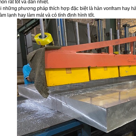
n rất tốt và dẫn nhiệt.
i những phương pháp thích hợp đặc biệt là hàn vonfram hay h
m lạnh hay làm mát và có tính định hình tốt.