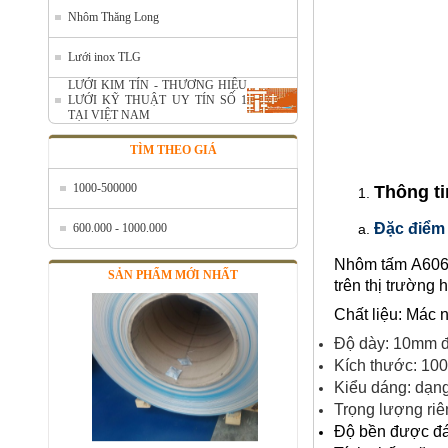
Nhôm Thăng Long
Lưới inox TLG
Nhôm cuộn cắt lẻ
LƯỚI KIM TÍN - THƯƠNG HIỆU
LƯỚI KỸ THUẬT UY TÍN SỐ 1
Mã SP: AcuonceYC
TẠI VIỆT NAM
Call
TÌM THEO GIÁ
1000-500000
Thông t
Đặc điểm
600.000 - 1000.000
Nhôm tấm A6061
SẢN PHẨM MỚI NHẤT
trên thị trường
Chất liệu: Mác
Độ dày: 10mm 
Kích thước: 1
Kiểu dáng: dạn
Nhôm cuộn A1050
Trọng lượng ri
Mã SP: ALcoilA1050
Độ bền được đán
Call