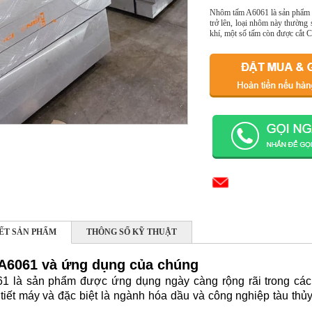
Nhôm tấm A6061 là sản phẩm n
trở lên, loại nhôm này thường 
khí, một số tấm còn được cắt CN
IẾT SẢN PHẨM
THÔNG SỐ KỸ THUẬT
A6061 và ứng dụng của chúng
 là sản phẩm được ứng dụng ngày càng rộng rãi trong các n
tiết máy và đặc biệt là ngành hóa dầu và công nghiệp tàu thủy