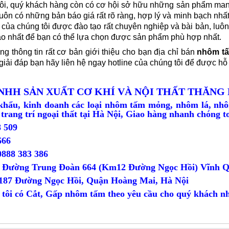
ôi, quý khách hàng còn có cơ hội sở hữu những sản phẩm mang 
luôn có những bản báo giá rất rõ ràng, hợp lý và minh bạch nh
của chúng tôi được đào tạo rất chuyên nghiệp và bài bản, luôn
o nhất để bạn có thể lựa chọn được sản phẩm phù hợp nhất.
ng thông tin rất cơ bản giới thiệu cho bạn địa chỉ bán
nhôm t
iải đáp bạn hãy liên hệ ngay hotline của chúng tôi để được hỗ t
NHH SẢN XUẤT CƠ KHÍ VÀ NỘI THẤT THĂNG
hẩu, kinh doanh các loại nhôm tấm mỏng, nhôm lá, nhô
, trang trí ngoại thất tại Hà Nội, Giao hàng nhanh chóng t
 509
 548 666
0888 383 386
0 Đường Trung Đoàn 664 (Km12 Đường Ngọc Hồi) Vĩnh Q
 187 Đường Ngọc Hồi, Quận Hoàng Mai, Hà Nội
 tôi có Cắt, Gấp nhôm tấm theo yêu cầu cho quý khách n