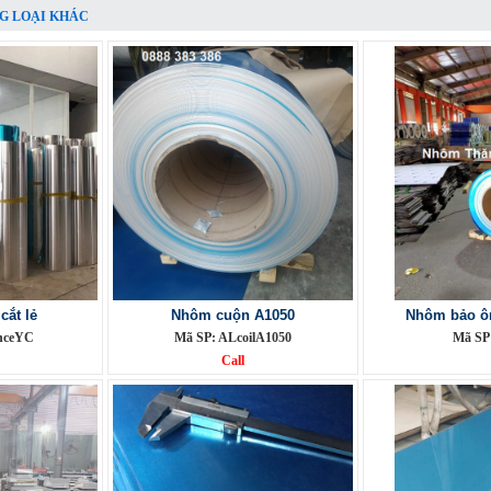
G LOẠI KHÁC
ắt lẻ
Nhôm cuộn A1050
Nhôm bảo ô
nceYC
Mã SP: ALcoilA1050
Mã SP
Call