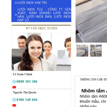
LƯỚI INOX KIM TÍN
LƯỚI INOX TLG - CÔNG TY SẢN
XUẤT, KINH DOANH LƯỚI INOX
HÀN, LƯỚI INOX ĐAN, LƯỚI INOX
DẬP LỖ
TƯ VẤN TRỰC TUYẾN
Lê Xuân Chinh
THÔNG TIN CHI T
0888 383 386
Nhôm tấm 
Nguyễn Thị Quyên
Nhôm tấm A6061
0386 548 666
khuôn mẫu, chi 
nhôm này