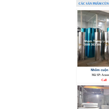
CÁC SẢN PHẨM CÙN
Lưới inox đan ô 1.5cm 304 TLG
Thăng Long khổ 1.2m
Mã SP: TLG031.5cm72-304
Call
Nhôm cuộn c
Mã SP: Acuo
Call