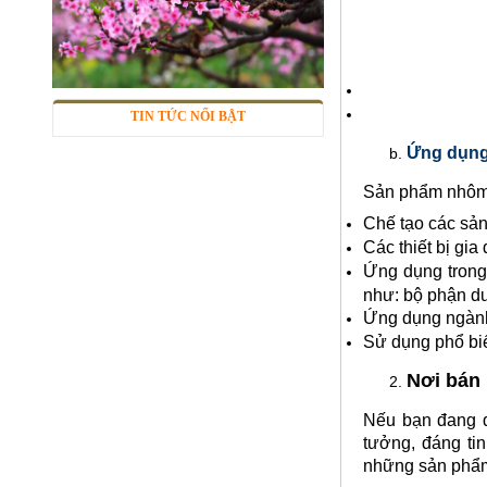
TIN TỨC NỔI BẬT
Lưới inox 304
Mã SP: LIox304data12
Ứng dụng
Call
Sản phẩm nhôm 
Chế tạo các sản
Các thiết bị gia
Ứng dụng trong 
như: bộ phận dư
Ứng dụng ngành 
Sử dụng phổ biế
Nơi bán
Nếu bạn đang đ
tưởng, đáng ti
Lưới inox Miền Bắc
những sản phẩm 
Mã SP: LIOXda1