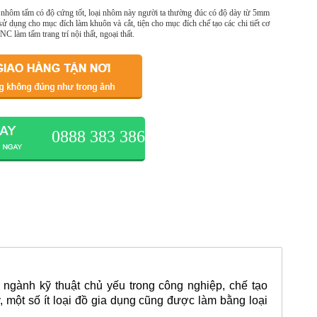
hôm tấm có độ cứng tốt, loại nhôm này người ta thường đúc có độ dày từ 5mm
sử dụng cho mục đích làm khuôn và cắt, tiện cho mục đích chế tạo các chi tiết cơ
C làm tấm trang trí nội thất, ngoại thất.
0888 383 386
gành kỹ thuật chủ yếu trong công nghiệp, chế tạo
, một số ít loại đồ gia dụng cũng được làm bằng loại