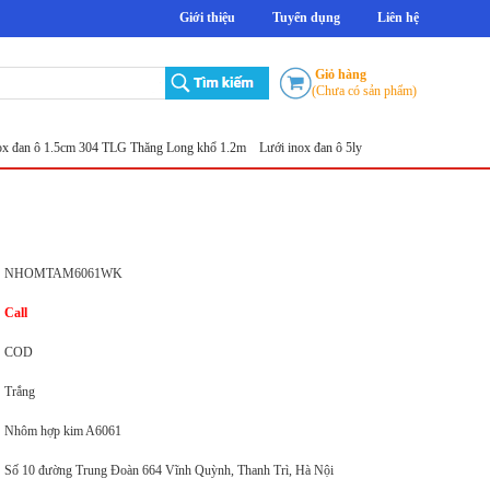
Giới thiệu
Tuyển dụng
Liên hệ
Giỏ hàng
(Chưa có sản phẩm)
 1.5cm 304 TLG Thăng Long khổ 1.2m
Lưới inox đan ô 5ly
Lưới đục lỗ tròn
Sản xuất lướ
NHOMTAM6061WK
Call
COD
Trắng
Nhôm hợp kim A6061
Số 10 đường Trung Đoàn 664 Vĩnh Quỳnh, Thanh Trì, Hà Nội