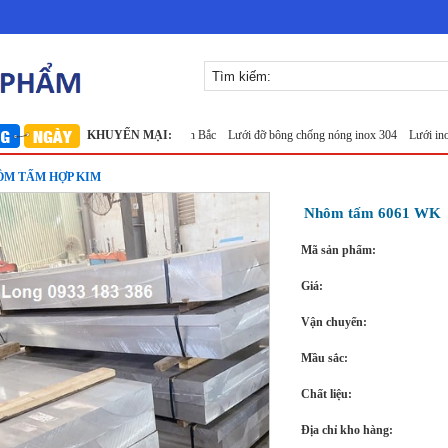
ưới inox 304
Lưới inox Miền Bắc
KHUYẾN MẠI:
Lưới đỡ bông chống nóng inox 304
Lưới inox đan ô
ÔM TẤM HỢP KIM
Nhôm tấm 6061 WK
Mã sản phẩm:
Giá:
Vận chuyển:
Mầu sắc:
Chất liệu:
Địa chỉ kho hàng: