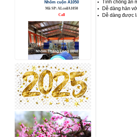
Tính chống ăn mò
Dễ dàng hàn vớ
Dễ dàng được là
Nhôm bảo ôn cuộn mỏng A1050
Mã SP: AbaoonA1050
Call