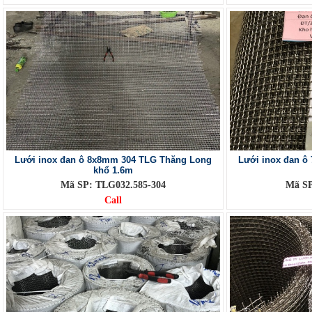
Lưới inox đan ô 8x8mm 304 TLG Thăng Long
Lưới inox đan 
khổ 1.6m
Mã SP: TLG032.585-304
Mã SP
Call