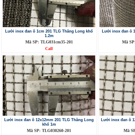
Lưới inox đan ô 1cm 201 TLG Thăng Long khổ
Lưới inox đan ô
1.2m
Mã SP: TLG031cm35-201
Mã SP
Call
Lưới inox đan ô 12x12mm 201 TLG Thăng Long
Lưới inox đan ô
khổ 1m
Mã SP: TLG030260-201
Mã SP