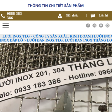
0888 383
Giới thiệu
|
Liên hệ
386
LƯỚI INOX TLG - CÔNG TY SẢN XUẤT, KINH DOANH LƯỚI INOX
INOX DẬP LỖ > LƯỚI ĐAN INOX TLG, LƯỚI ĐAN INOX THĂNG L