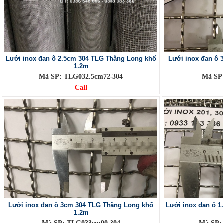
Lưới inox đan ô 2.5cm 304 TLG Thăng Long khổ
Lưới inox đan ô
1.2m
Mã SP: TLG032.5cm72-304
Mã SP
Call
Lưới inox đan ô 3cm 304 TLG Thăng Long khổ
Lưới inox đan ô 
1.2m
Mã SP: TLG033cm90-304
Mã SP: