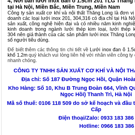
4, Nơi bán lưới inox đan ô 1.5cm 201 TLG Thăng 
tại Hà Nội, Miền Bắc, Miền Trung, Miền Nam
Công ty sản xuất cơ khí và nội thất Thăng Long là đơn vị
doanh các loại lưới inox 201, 304,316 có địa chỉ tại Hà N
sản xuất, công nghệ hiện đại và có nhiều năm kinh nghi
kinh doanh trong ngành lưới thép kim loại, lưới thép k
304 nên giá thành của các sản phẩm lưới inox Thăng Lon
số người tiêu dùng.
Để biết thêm các thông tin chi tiết về
Lưới inox đan ô 1.
khổ 1.2m
quý khách vui lòng liên hệ với nhân viên công ty
nhanh chóng.
CÔNG TY TNHH SẢN XUẤT CƠ KHÍ VÀ NỘI T
Địa chỉ: Số 187 Đường Ngọc Hồi, Quận Hoàn
Kho Hàng: Số 10, Khu B Trung Đoàn 664, Vĩnh
Ngọc Hồi) Thanh Trì, Hà Nội
Mã số thuế: 0106 118 509 do sở kế hoạch và đầu 
Cấp
Điện thoại/Zalo: 0933 183 386
Hotline: 0966 183 386