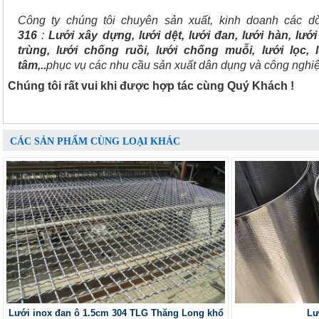
Công ty chúng tôi chuyên sản xuất, kinh doanh các 
316
:
Lưới xây dựng, lưới dệt, lưới đan, lưới hàn, lưới
trùng, lưới chống ruồi, lưới chống muỗi, lưới lọc, 
tâm,..
phục vụ các nhu cầu sản xuất dân dụng và công nghiệ
Chúng tôi rất vui khi được hợp tác cùng Quý Khách !
CÁC SẢN PHẨM CÙNG LOẠI KHÁC
Lưới inox đan ô 1.5cm 304 TLG Thăng Long khổ
Lư