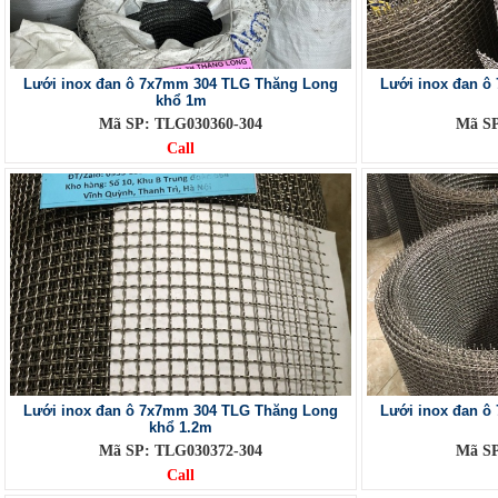
Lưới inox đan ô 7x7mm 304 TLG Thăng Long
Lưới inox đan 
khổ 1m
Mã SP: TLG030360-304
Mã SP
Call
Lưới inox đan ô 7x7mm 304 TLG Thăng Long
Lưới inox đan 
khổ 1.2m
Mã SP: TLG030372-304
Mã SP
Call