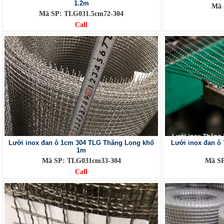
1.2m
Mã 
Mã SP: TLG031.5cm72-304
Call
Lưới inox đan ô 1cm 304 TLG Thăng Long khổ
Lưới inox đan 
1m
Mã SP: TLG031cm33-304
Mã SP
Call