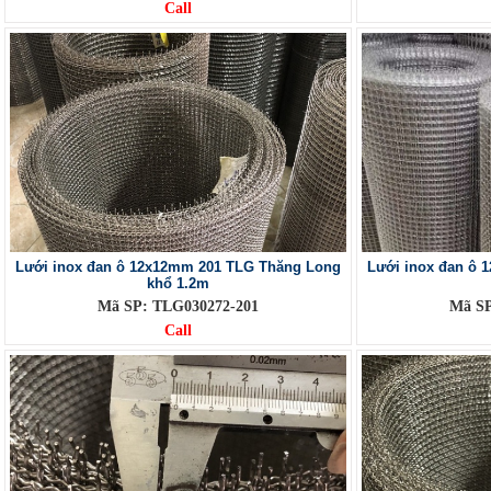
Call
Lưới inox đan ô 12x12mm 201 TLG Thăng Long
Lưới inox đan ô
khổ 1.2m
Mã SP: TLG030272-201
Mã SP
Call