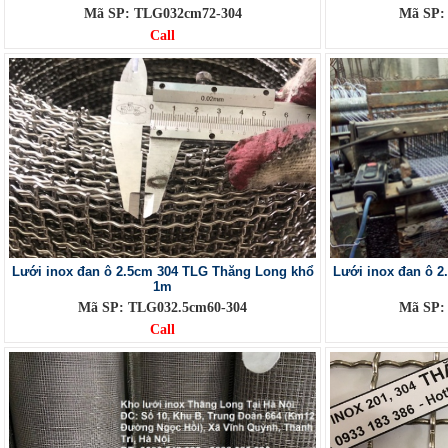
Mã SP: TLG032cm72-304
Mã SP:
Call
Lưới inox đan ô 2.5cm 304 TLG Thăng Long khổ
Lưới inox đan ô 
1m
Mã SP: TLG032.5cm60-304
Mã SP:
Call