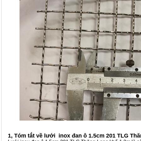
1, Tóm tắt về lưới inox đan ô 1.5cm 201 TLG Th