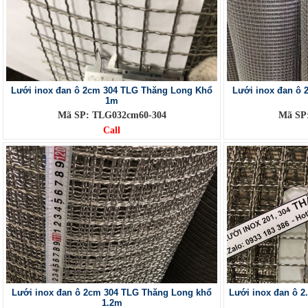
Lưới inox đan ô 2cm 304 TLG Thăng Long Khổ
Lưới inox đan ô
1m
Mã SP: TLG032cm60-304
Mã SP
Call
Lưới inox đan ô 2cm 304 TLG Thăng Long khổ
Lưới inox đan ô 
1.2m