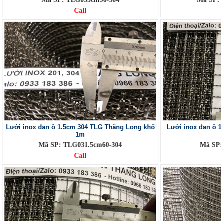
Call
Lưới inox đan ô 1.5cm 304 TLG Thăng Long khổ
Lưới inox đan ô
1m
Mã SP: TLG031.5cm60-304
Mã SP
Call