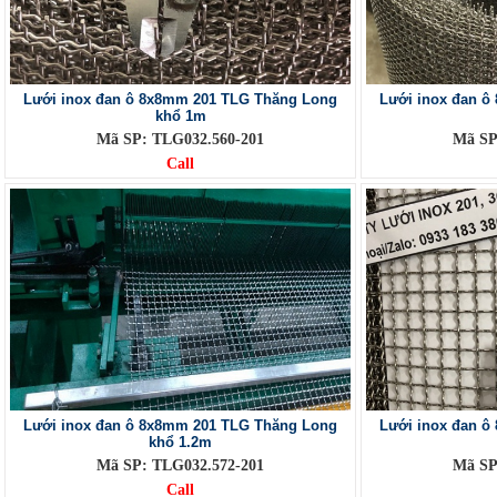
Lưới inox đan ô 8x8mm 201 TLG Thăng Long
Lưới inox đan 
khổ 1m
Mã SP: TLG032.560-201
Mã SP
Call
Lưới inox đan ô 8x8mm 201 TLG Thăng Long
Lưới inox đan 
khổ 1.2m
Mã SP: TLG032.572-201
Mã SP
Call