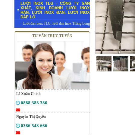
LƯỚI INOX TLG - CÔNG TY SẢN
XUẤT, KINH DOANH LƯỚI INOX
HÀN, LƯỚI INOX ĐAN, LƯỚI INOX
DẬP LỖ
- Lưới đan inox TLG, lưới đan inox Thăng Long
TƯ VẤN TRỰC TUYẾN
Lê Xuân Chinh
0888 383 386
Nguyễn Thị Quyên
0386 548 666