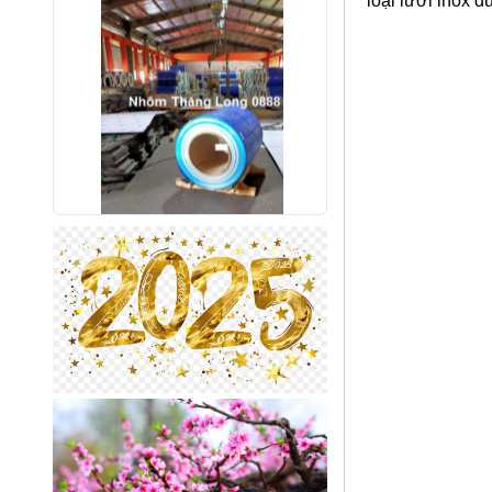
loại lưới inox 
Nhôm bảo ôn cuộn mỏng A1050
Mã SP: AbaoonA1050
Call