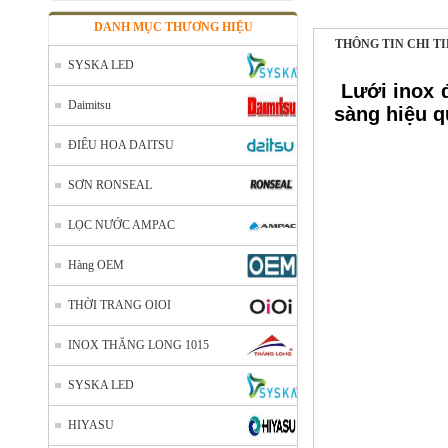
DANH MỤC THƯƠNG HIỆU
THÔNG TIN CHI T
SYSKA LED
Lưới inox 
Daimitsu
sàng hiệu q
ĐIÊU HOA DAITSU
SƠN RONSEAL
LỌC NƯỚC AMPAC
Hàng OEM
THỜI TRANG OIOI
INOX THĂNG LONG 1015
SYSKA LED
HIYASU