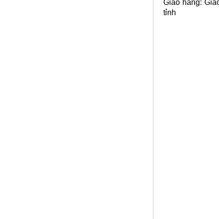
Giao hàng: Giao
tỉnh
Lưới đỡ bông chống nóng inox
304
Mã SP: Linoxchongnong1010304
Call