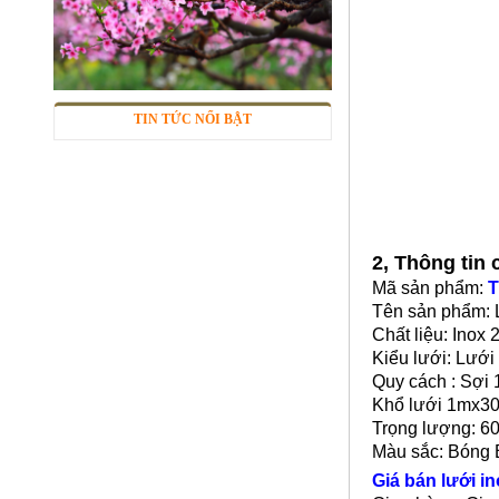
Lưới inox 304
Mã SP: LIox304data12
Call
TIN TỨC NỔI BẬT
2, Thông tin
Mã sản phẩm:
T
Tên sản phẩm: 
Chất liệu: Inox 
Kiểu lưới: Lưới
Quy cách : Sợi
Lưới inox Miền Bắc
Khổ lưới 1mx3
Mã SP: LIOXda1
Trọng lượng: 6
Call
Màu sắc: Bóng
Giá bán lưới in