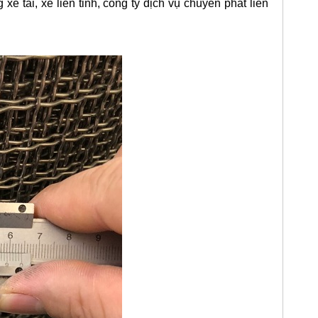
 tải, xe liên tỉnh, công ty dịch vụ chuyển phát liên