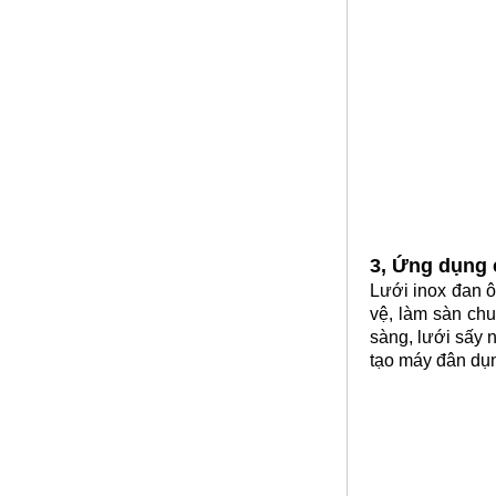
Lưới inox đan ô 1.5cm 304 TLG
Thăng Long khổ 1.2m
Mã SP: TLG031.5cm72-304
Call
3, Ứng dụng 
Lưới inox đan 
vệ, làm sàn chuồ
sàng, lưới sấy 
tạo máy đân dụ
Lưới inox đan ô 5ly
Mã SP: Ld5mmsoi1mm