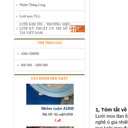
Nhôm Thăng Long
Nhôm cuộn cắt lẻ
Mã SP: AcuonceYC
Lưới inox TLG
Call
LƯỚI KIM TÍN - THƯƠNG HIỆU
LƯỚI KỸ THUẬT UY TÍN SỐ 1
TẠI VIỆT NAM
TÌM THEO GIÁ
1000-500000
600.000 - 1000.000
SẢN PHẨM MỚI NHẤT
Nhôm cuộn A1050
Mã SP: ALcoilA1050
Call
1, Tóm tắt v
Lưới inox đan ô
nghệ ủ gia nhiệ