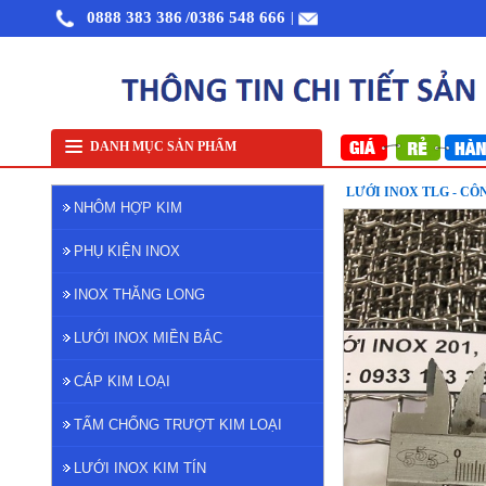
0888 383 386
/0386 548 666
|
Nhôm cuộn cắt lẻ
Nhôm cuộn A1050
Nhôm bảo ôn cuộn mỏng A1050
Lưới inox
DANH MỤC SẢN PHẨM
LƯỚI INOX TLG - CÔ
NHÔM HỢP KIM
PHỤ KIỆN INOX
INOX THĂNG LONG
LƯỚI INOX MIỀN BẮC
CÁP KIM LOẠI
TẤM CHỐNG TRƯỢT KIM LOẠI
LƯỚI INOX KIM TÍN