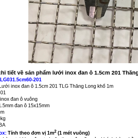
 chi tiết về sản phẩm lưới inox đan ô 1.5cm 201 Thă
LG031.5cm60-201
Lưới inox đan ô 1.5cm 201 TLG Thăng Long khổ 1m
201
 inox đan ô vuông
 1.5mm đan ô 15x15mm
0m
0kg
 BA
2
ox:
Tính theo đơn vị 1m
(1 mét vuông)