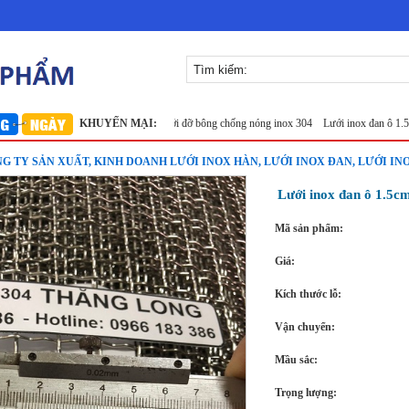
 304
Lưới inox Miền Bắc
KHUYẾN MẠI:
Lưới đỡ bông chống nóng inox 304
Lưới inox đan ô 1.5cm 30
NG TY SẢN XUẤT, KINH DOANH LƯỚI INOX HÀN, LƯỚI INOX ĐAN, LƯỚI IN
Lưới inox đan ô 1.5
Mã sản phẩm:
Giá:
Kích thước lỗ:
Vận chuyển:
Mầu sắc:
Trọng lượng: