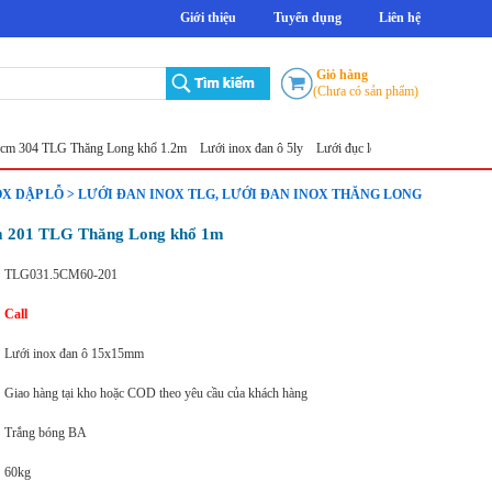
Giới thiệu
Tuyển dụng
Liên hệ
Giỏ hàng
(Chưa có sản phẩm)
4 TLG Thăng Long khổ 1.2m
Lưới inox đan ô 5ly
Lưới đục lỗ tròn
Sản xuất lưới inox đột
OX DẬP LỖ > LƯỚI ĐAN INOX TLG, LƯỚI ĐAN INOX THĂNG LONG
cm 201 TLG Thăng Long khổ 1m
TLG031.5CM60-201
Call
Lưới inox đan ô 15x15mm
Giao hàng tại kho hoặc COD theo yêu cầu của khách hàng
Trắng bóng BA
60kg