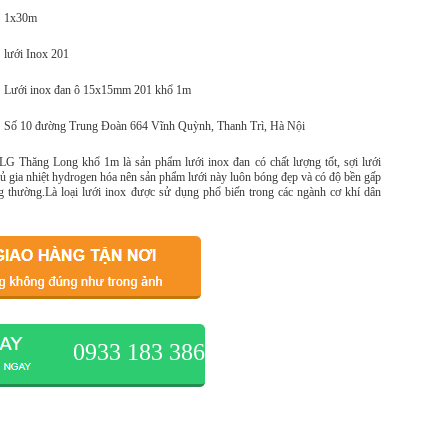
1x30m
lưới Inox 201
Lưới inox đan ô 15x15mm 201 khổ 1m
Số 10 đường Trung Đoàn 664 Vĩnh Quỳnh, Thanh Trì, Hà Nội
G Thăng Long khổ 1m là sản phẩm lưới inox đan có chất lượng tốt, sợi lưới
ủ gia nhiệt hydrogen hóa nên sản phẩm lưới này luôn bóng đẹp và có độ bền gấp
ông thường.Là loại lưới inox được sử dụng phổ biến trong các ngành cơ khí dân
0933 183 386