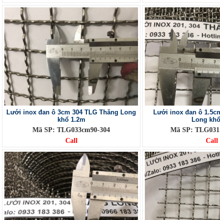
Lưới inox đan ô 3cm 304 TLG Thăng Long
Lưới inox đan ô 1.5
khổ 1.2m
Long kh
Mã SP: TLG033cm90-304
Mã SP: TLG031
Call
Call