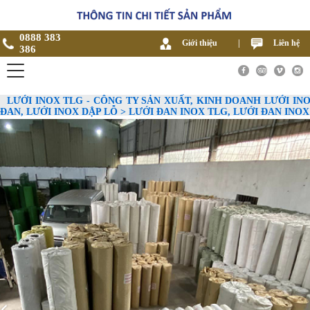
0888 383
Giới thiệu
|
Liên hệ
386
LƯỚI INOX TLG - CÔNG TY SẢN XUẤT, KINH DOANH LƯỚI INO
ĐAN, LƯỚI INOX DẬP LỖ > LƯỚI ĐAN INOX TLG, LƯỚI ĐAN IN