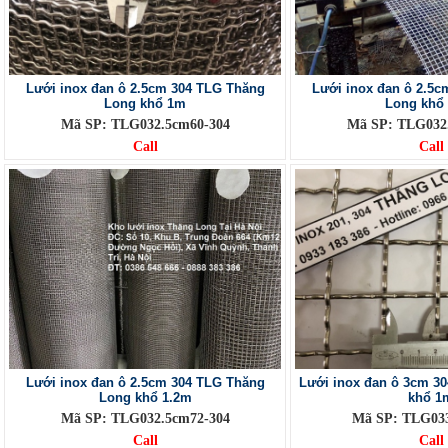
Lưới inox đan ô 2.5cm 304 TLG Thăng
Lưới inox đan ô 2.5
Long khổ 1m
Long khổ
Mã SP: TLG032.5cm60-304
Mã SP: TLG032
Call
Call
Lưới inox đan ô 2.5cm 304 TLG Thăng
Lưới inox đan ô 3cm 3
Long khổ 1.2m
khổ 1
Mã SP: TLG032.5cm72-304
Mã SP: TLG03
Call
Call