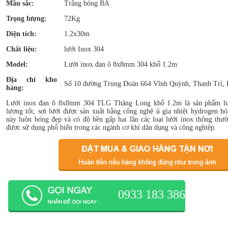
Mầu sắc:
Trắng bóng BA
Trọng lượng:
72Kg
Diện tích:
1.2x30m
Chất liệu:
lưới Inox 304
Model:
Lưới inox đan ô 8x8mm 304 khổ 1.2m
Địa chỉ kho
Số 10 đường Trung Đoàn 664 Vĩnh Quỳnh, Thanh Trì, 
hàng:
Lưới inox đan ô 8x8mm 304 TLG Thăng Long khổ 1.2m là sản phẩm lướ
lượng tốt, sợi lưới được sản xuất bằng công nghệ ủ gia nhiệt hydrogen h
này luôn bóng đẹp và có độ bền gấp hai lần các loại lưới inox thông thườ
được sử dụng phổ biến trong các ngành cơ khí dân dụng và công nghiệp.
0933 183 386