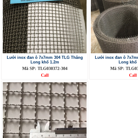
Lưới inox đan ô 7x7mm 304 TLG Thăng
Lưới inox đan ô 7x7
Long khổ 1.2m
Long khổ
Mã SP: TLG030372-304
Mã SP: TLG03
Call
Call