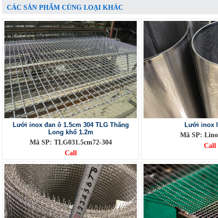
CÁC SẢN PHẨM CÙNG LOẠI KHÁC
Lưới inox đan ô 1.5cm 304 TLG Thăng
Lưới inox 
Long khổ 1.2m
Mã SP: Lin
Mã SP: TLG031.5cm72-304
Call
Call