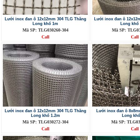
Lưới inox đan ô 12x12mm 304 TLG Thăng
Lưới inox đan ô 12x1
Long khổ 1m
Long khổ
Mã SP: TLG030260-304
Mã SP: TLG03
Call
Call
Lưới inox đan ô 12x12mm 304 TLG Thăng
Lưới inox đan ô 8x8
Long khổ 1.2m
Long kh
Mã SP: TLG030272-304
Mã SP: TLG03
Call
Call