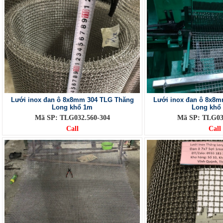
Lưới inox đan ô 8x8mm 304 TLG Thăng
Lưới inox đan ô 8x8
Long khổ 1m
Long khổ
Mã SP: TLG032.560-304
Mã SP: TLG03
Call
Call