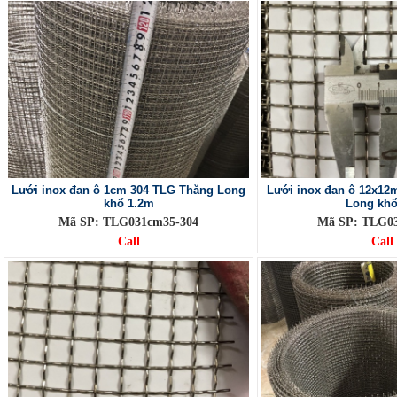
Lưới inox đan ô 1cm 304 TLG Thăng Long
Lưới inox đan ô 12x1
khổ 1.2m
Long kh
Mã SP: TLG031cm35-304
Mã SP: TLG03
Call
Call