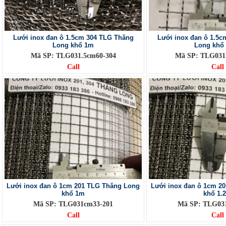
Lưới inox đan ô 1.5cm 304 TLG Thăng
Lưới inox đan ô 1.5
Long khổ 1m
Long khổ
Mã SP: TLG031.5cm60-304
Mã SP: TLG031
Call
Call
Lưới inox đan ô 1cm 201 TLG Thăng Long
Lưới inox đan ô 1cm 2
khổ 1m
khổ 1.
Mã SP: TLG031cm33-201
Mã SP: TLG03
Call
Call