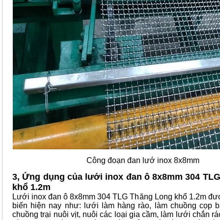
Công đoạn đan lướ inox 8x8mm
3, Ứng dụng của lưới inox đan ô 8x8mm 304 TL
khổ 1.2m
Lưới inox đan ô 8x8mm 304 TLG Thăng Long khổ 1.2m đư
biến hiện nay như: lưới làm hàng rào, làm chuồng cọp b
chuồng trại nuôi vịt, nuôi các loại gia cầm, làm lưới chắn rá