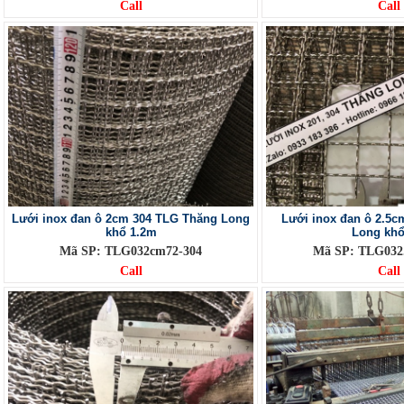
Call
Call
Lưới inox đan ô 2cm 304 TLG Thăng Long
Lưới inox đan ô 2.5
khổ 1.2m
Long kh
Mã SP: TLG032cm72-304
Mã SP: TLG032
Call
Call