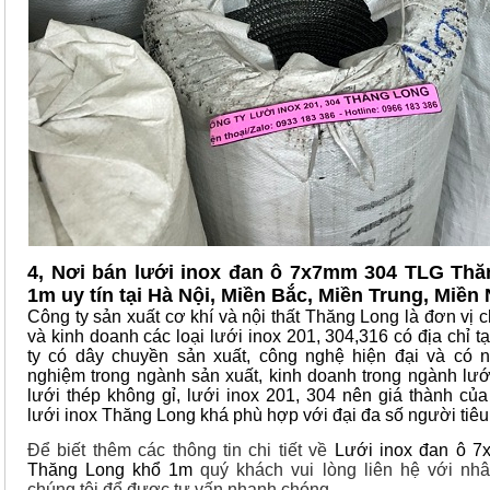
4, Nơi bán lưới inox đan ô 7x7mm 304 TLG Th
1m uy tín tại Hà Nội, Miền Bắc, Miền Trung, Miền
Công ty sản xuất cơ khí và nội thất Thăng Long là đơn vị 
và kinh doanh các loại lưới inox 201, 304,316 có địa chỉ t
ty có dây chuyền sản xuất, công nghệ hiện đại và có 
nghiệm trong ngành sản xuất, kinh doanh trong ngành lưới
lưới thép không gỉ, lưới inox 201, 304 nên giá thành củ
lưới inox Thăng Long khá phù hợp với đại đa số người tiê
Để biết thêm các thông tin chi tiết về
Lưới inox đan ô 
Thăng Long khổ 1m
quý khách vui lòng liên hệ với nhâ
chúng tôi để được tư vấn nhanh chóng.