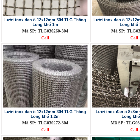
Lưới inox đan ô 12x12mm 304 TLG Thăng
Lưới inox đan ô 12x12
Long khổ 1m
Long khổ 
Mã SP: TLG030260-304
Mã SP: TLG03
Call
Call
Lưới inox đan ô 12x12mm 304 TLG Thăng
Lưới inox đan ô 8x8m
Long khổ 1.2m
Long kh
Mã SP: TLG030272-304
Mã SP: TLG032
Call
Call