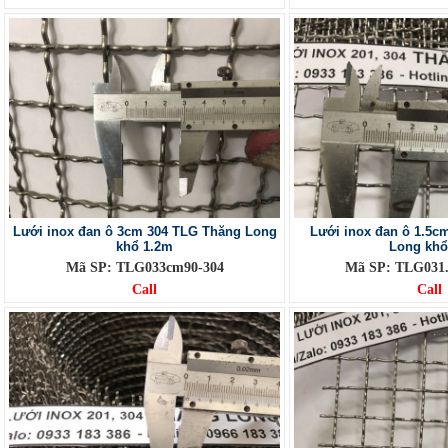
Lưới inox đan ô 3cm 304 TLG Thăng Long
Lưới inox đan ô 1.5c
khổ 1.2m
Long kh
Mã SP: TLG033cm90-304
Mã SP: TLG031.
Call
Call