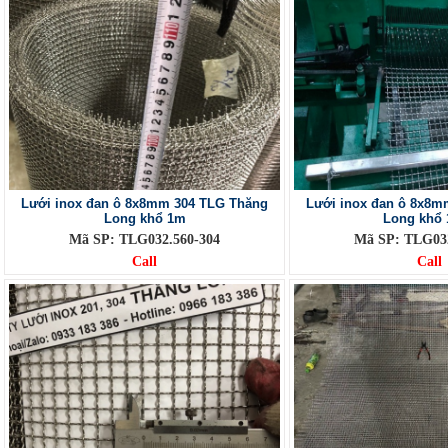
Lưới inox đan ô 8x8mm 304 TLG Thăng
Lưới inox đan ô 8x8m
Long khổ 1m
Long khổ 
Mã SP: TLG032.560-304
Mã SP: TLG032
Call
Call