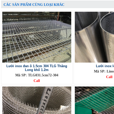
CÁC SẢN PHẨM CÙNG LOẠI KHÁC
Lưới inox đan ô 1.5cm 304 TLG Thăng
Lưới inox 
Long khổ 1.2m
Mã SP: Lin
Mã SP: TLG031.5cm72-304
Call
Call