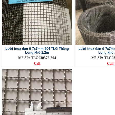
Lưới inox đan ô 7x7mm 304 TLG Thăng
Lưới inox đan ô 7x7m
Long khổ 1.2m
Long khổ 
Mã SP: TLG030372-304
Mã SP: TLG03
Call
Call