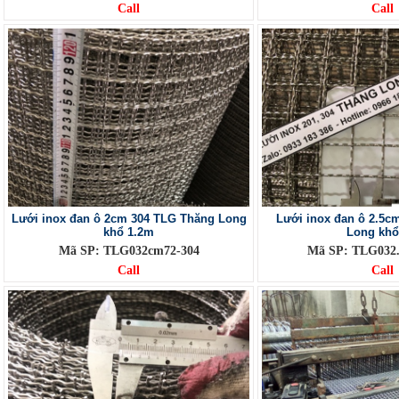
Call
Call
Lưới inox đan ô 2cm 304 TLG Thăng Long
Lưới inox đan ô 2.5c
khổ 1.2m
Long kh
Mã SP: TLG032cm72-304
Mã SP: TLG032.
Call
Call