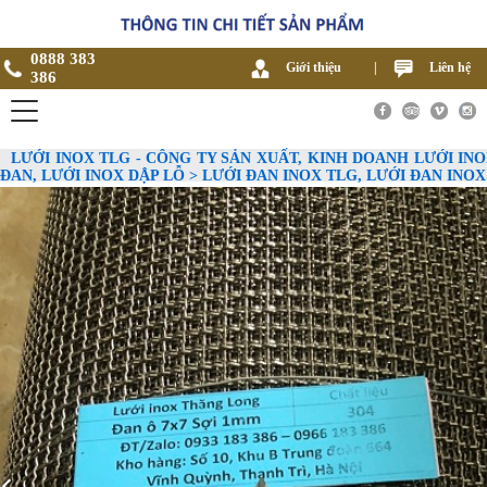
0888 383
Giới thiệu
|
Liên hệ
386
LƯỚI INOX TLG - CÔNG TY SẢN XUẤT, KINH DOANH LƯỚI INO
ĐAN, LƯỚI INOX DẬP LỖ > LƯỚI ĐAN INOX TLG, LƯỚI ĐAN IN