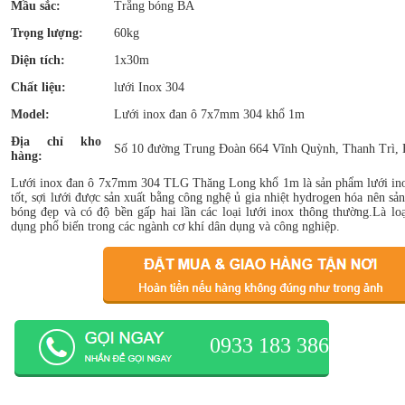
Mầu sắc:
Trắng bóng BA
Trọng lượng:
60kg
Diện tích:
1x30m
Chất liệu:
lưới Inox 304
Model:
Lưới inox đan ô 7x7mm 304 khổ 1m
Địa chỉ kho
Số 10 đường Trung Đoàn 664 Vĩnh Quỳnh, Thanh Trì, 
hàng:
Lưới inox đan ô 7x7mm 304 TLG Thăng Long khổ 1m là sản phẩm lưới ino
tốt, sợi lưới được sản xuất bằng công nghệ ủ gia nhiệt hydrogen hóa nên sả
bóng đẹp và có độ bền gấp hai lần các loại lưới inox thông thường.Là lo
dụng phổ biến trong các ngành cơ khí dân dụng và công nghiệp.
0933 183 386