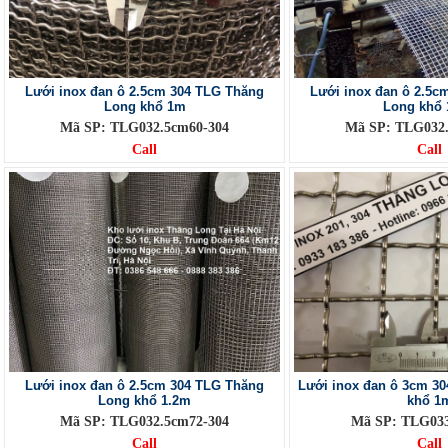
Lưới inox đan ô 2.5cm 304 TLG Thăng
Lưới inox đan ô 2.5c
Long khổ 1m
Long khổ 
Mã SP: TLG032.5cm60-304
Mã SP: TLG032.
Call
Call
Lưới inox đan ô 2.5cm 304 TLG Thăng
Lưới inox đan ô 3cm 3
Long khổ 1.2m
khổ 1
Mã SP: TLG032.5cm72-304
Mã SP: TLG03
Call
Call