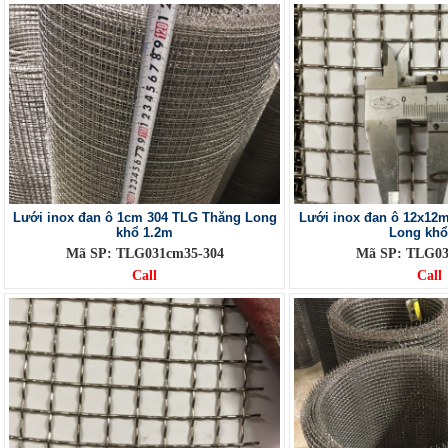
Lưới inox đan ô 1cm 304 TLG Thăng Long
Lưới inox đan ô 12x12
khổ 1.2m
Long kh
Mã SP: TLG031cm35-304
Mã SP: TLG03
Call
Call