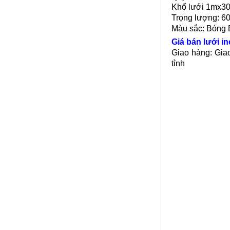
Khổ lưới 1mx3
Lưới đỡ bông chống nóng inox
Trọng lượng: 6
304
Màu sắc: Bóng
Mã SP: Linoxchongnong1010304
Call
Giá bán lưới in
Giao hàng: Giao
tỉnh
Lưới inox đan ô 1.5cm 304 TLG
Thăng Long khổ 1.2m
Mã SP: TLG031.5cm72-304
Call