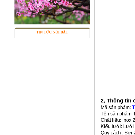
TIN TỨC NỔI BẬT
Lưới inox Miền Bắc
Mã SP: LIOXda1
Call
2, Thông tin
Mã sản phẩm:
T
Tên sản phẩm: 
Chất liệu: Inox 
Kiểu lưới: Lưới
Quy cách : Sợ