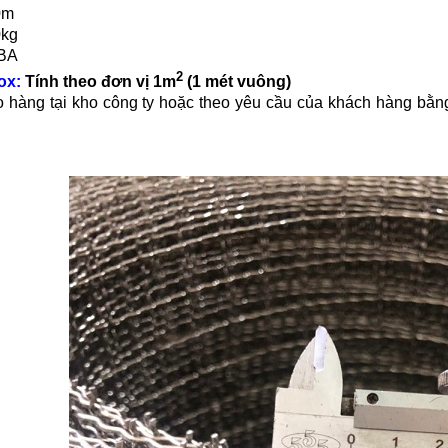
0m
0kg
 BA
2
ox:
Tính theo đơn vị 1m
(1 mét vuông)
 hàng tại kho công ty hoặc theo yêu cầu của khách hàng bằng xe