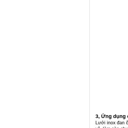
Lưới inox đan ô 5ly
Mã SP: Ld5mmsoi1mm
Call
3, Ứng dụng 
Lưới inox đan 