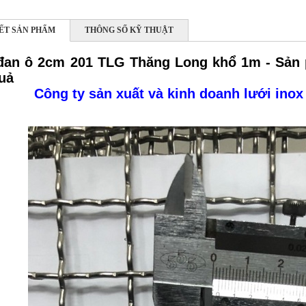
IẾT SẢN PHẨM
THÔNG SỐ KỸ THUẬT
đan ô 2cm 201 TLG Thăng Long khổ 1m - Sản 
uả
Công ty sản xuất và kinh doanh lưới inox