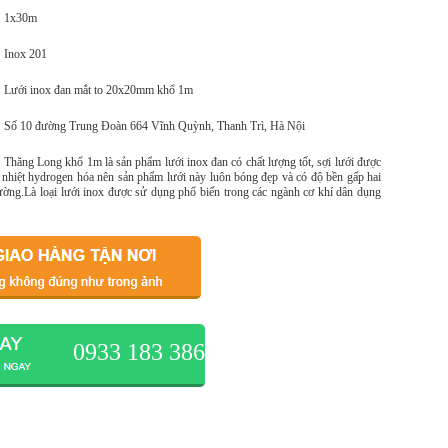
1x30m
Inox 201
Lưới inox đan mắt to 20x20mm khổ 1m
Số 10 đường Trung Đoàn 664 Vĩnh Quỳnh, Thanh Trì, Hà Nội
Thăng Long khổ 1m là sản phẩm lưới inox đan có chất lượng tốt, sợi lưới được
 nhiệt hydrogen hóa nên sản phẩm lưới này luôn bóng đẹp và có độ bền gấp hai
thường.Là loại lưới inox được sử dụng phổ biến trong các ngành cơ khí dân dụng
0933 183 386