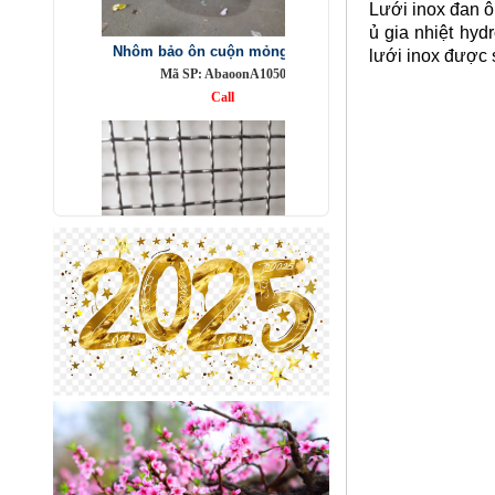
Lưới inox đan ô
Mã SP: AbaoonA1050
ủ gia nhiệt hyd
Call
lưới inox được 
Lưới inox 304
Mã SP: LIox304data12
Call