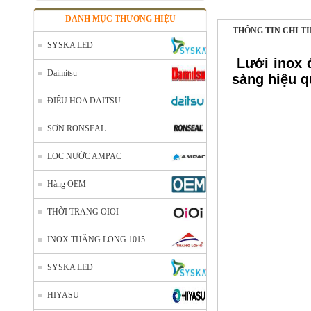
DANH MỤC THƯƠNG HIỆU
THÔNG TIN CHI T
SYSKA LED
Lưới inox 
Daimitsu
sàng hiệu q
ĐIÊU HOA DAITSU
SƠN RONSEAL
LỌC NƯỚC AMPAC
Hàng OEM
Nhôm cuộn cắt lẻ
Mã SP: AcuonceYC
THỜI TRANG OIOI
Call
INOX THĂNG LONG 1015
SYSKA LED
HIYASU