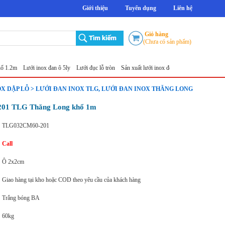
Giới thiệu
Tuyển dụng
Liên hệ
Giỏ hàng
(Chưa có sản phẩm)
Lưới inox đan ô 5ly
Lưới đục lỗ tròn
Sản xuất lưới inox đột lỗ
Lưới thép không gỉ
Lư
OX DẬP LỖ > LƯỚI ĐAN INOX TLG, LƯỚI ĐAN INOX THĂNG LONG
 201 TLG Thăng Long khổ 1m
TLG032CM60-201
Call
Ô 2x2cm
Giao hàng tại kho hoặc COD theo yêu cầu của khách hàng
Trắng bóng BA
60kg