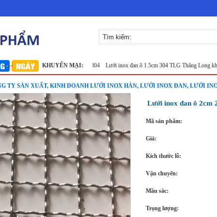
Lưới đỡ bông chống nóng inox 304
KHUYẾN MẠI:
Lưới inox đan ô 1.5cm 304 TLG Thăng Long khổ 1.2m
NG TY SẢN XUẤT, KINH DOANH LƯỚI INOX HÀN, LƯỚI INOX ĐAN, LƯỚI IN
Lưới inox đan ô 2cm
Mã sản phẩm:
Giá:
Kích thước lỗ:
Vận chuyển:
Mầu sắc:
Trọng lượng: