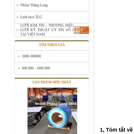
Nhôm Thăng Long
Lưới inox TLG
LƯỚI KIM TÍN - THƯƠNG HIỆU
LƯỚI KỸ THUẬT UY TÍN SỐ 1
TẠI VIỆT NAM
Nhôm cuộn A1050
TÌM THEO GIÁ
Mã SP: ALcoilA1050
Call
1000-500000
600.000 - 1000.000
SẢN PHẨM MỚI NHẤT
1, Tóm tắt v
Nhôm bảo ôn cuộn mỏng A1050