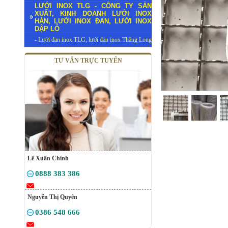
LƯỚI INOX TLG - CÔNG TY SẢN
XUẤT, KINH DOANH LƯỚI INOX
HÀN, LƯỚI INOX ĐAN, LƯỚI INOX
DẬP LỖ
- Lưới đan inox TLG, lưới đan inox Thăng Long
TƯ VẤN TRỰC TUYẾN
Lê Xuân Chinh
0888 383 386
Nguyễn Thị Quyên
0386 548 666