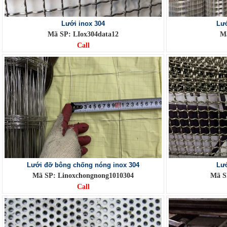
Lưới inox 304
Lướ
Mã SP: LIox304data12
M
Call
Lưới đỡ bông chống nóng inox 304
Lướ
Mã SP: Linoxchongnong1010304
Mã S
Call