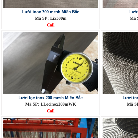
Lưới inox 300 mesh Miền Bắc
Lưới
Mã SP: Lix300m
Mã 
Call
Lưới lọc inox 200 mesh Miền Bắc
Lưới in
Mã SP: LLocinox200mWK
Mã SP
Call