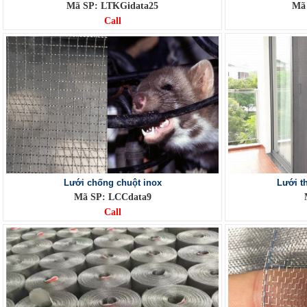
Mã SP: LTKGidata25
Mã 
Call
Lưới chống chuột inox
Lưới t
Mã SP: LCCdata9
Call