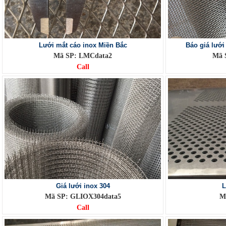
Lưới mắt cáo inox Miền Bắc
Báo giá lưới
Mã SP: LMCdata2
Mã 
Call
Giá lưới inox 304
L
Mã SP: GLIOX304data5
M
Call