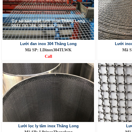
Lưới đan inox 304 Thăng Long
Lưới ino
Mã SP: LDinox304TLWK
Mã S
Call
Lưới lọc ly tâm inox Thăng Long
Lướ