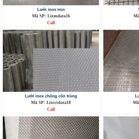
Lưới inox mịn
Mã SP: Lixmdata16
Mã
Call
Lưới inox chống côn trùng
Lư
Mã SP: Lixcctdata18
Mã 
Call