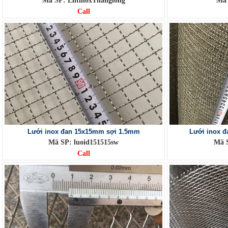
Mã SP: LlltinoxThanglong
Mã 
Call
Lưới inox đan 15x15mm sợi 1.5mm
Lưới inox 
Mã SP: luoid151515sw
Mã S
Call