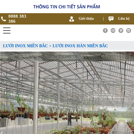
0888 383
Giới thiệu
|
Liên hệ
386
LƯỚI INOX MIỀN BẮC > LƯỚI INOX HÀN MIỀN BẮC