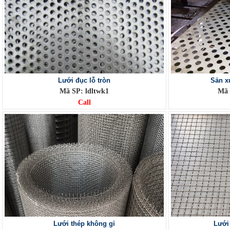
Lưới đục lỗ tròn
Sản xu
Mã SP: ldltwk1
Mã 
Call
Lưới thép không gỉ
Lưới