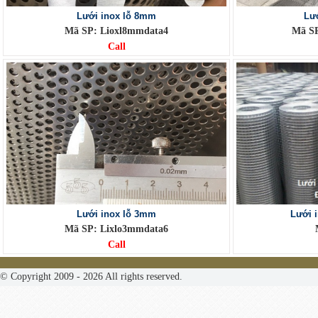
Lưới inox lỗ 8mm
Lư
Mã SP: Lioxl8mmdata4
Mã SP
Call
Lưới inox lỗ 3mm
Lưới 
Mã SP: Lixlo3mmdata6
Call
© Copyright 2009 - 2026 All rights reserved.