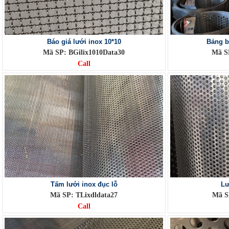
Báo giá lưới inox 10*10
Bảng b
Mã SP: BGilix1010Data30
Mã SP
Call
Tấm lưới inox đục lỗ
Lư
Mã SP: TLixdldata27
Mã S
Call