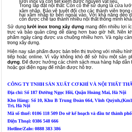
lưới inox và còn tiết kiệm được nguyên vật liệu.
Trong lắp đặt nội thất: Còn có thể sử dụng là cửa lư
xâm nhập. Bảo vệ tuyệt đối cho các thành viên trong 
hại xâm nhập từ bên ngoài vào. Với khả năng dẻo d
còn được chế tạo thành nhiều nội thất thông minh khá
Sử dụng
lưới inox trong xây dựng
mang đến nhiều lợi íc
trực và bảo quản cũng dễ dàng hơn bao giờ hết. Nên k
phẩm ngày càng được ưa chuộng nhiều hơn. Và ngày càn
trong xây dựng.
Hiện nay sản phẩm được bán trên thị trường với nhiều hìn
tiếp hoặc online. Vì vậy không khó để sở hữu một sản
dựng
. Để được hưởng các chính sách mua hàng hấp dẫn hã
hoặc gọi điện ngay để nhận được hỗ trợ.
CÔNG TY TNHH SẢN XUẤT CƠ KHÍ VÀ NỘI THẤT TH
Địa chỉ: Số 187 Đường Ngọc Hồi, Quận Hoàng Mai, Hà Nội
Kho Hàng: Số 10, Khu B Trung Đoàn 664, Vĩnh Quỳnh,(Km
Trì, Hà Nội
Mã số thuế: 0106 118 509 Do sở kế hoạch và đầu tư thành ph
Điện Thoại: 0386 548 666
Hotline/Zalo: 0888 383 386