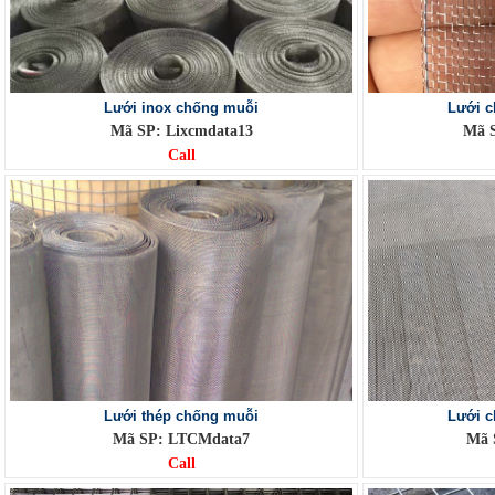
Lưới inox chống muỗi
Lưới 
Mã SP: Lixcmdata13
Mã 
Call
Lưới thép chống muỗi
Lưới c
Mã SP: LTCMdata7
Mã 
Call